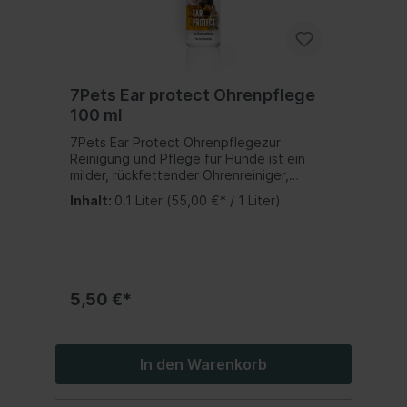
N74318Gefahrenhinweise: H317 Kann
allergische Reaktionen hervorrufen, H319
Verursacht schwere Augenreizung, H412
Schädlich für Wasserorganismen mit
langfristiger
WirkungKennzeichnungselement:
7Pets Ear protect Ohrenpflege
ACHTUNG
100 ml
7Pets Ear Protect Ohrenpflegezur
Reinigung und Pflege für Hunde ist ein
milder, rückfettender Ohrenreiniger,
welcher Ohrenschmalz und eingebetteten
Inhalt:
0.1 Liter
(55,00 €* / 1 Liter)
Schmutz im äußeren Gehörgang und der
Ohrmuschel löst. Anwendung:Die Lösung
auf ein sauberes Tuch oder Wattestäbchen
auftragen und betroffene Stellen
behandeln. Nicht in den Gehörgang
einbringen. Inhalt:100 ml.
5,50 €*
In den Warenkorb