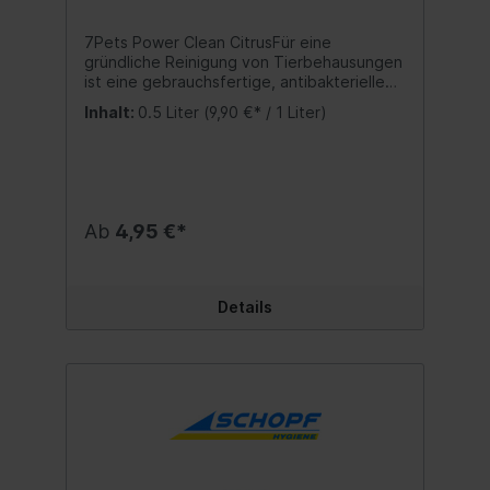
7Pets Power Clean CitrusFür eine
gründliche Reinigung von Tierbehausungen
ist eine gebrauchsfertige, antibakterielle
Reinigungslösung für eine schnelle und
Inhalt:
0.5 Liter
(9,90 €* / 1 Liter)
einfache Reinigung von Käfigen, Volieren
und Gehegen von Kleintieren. Selbst
hartnäckige Tierexkremente lassen sich
damit problemlos lösen. Nach der Reinigung
bleibt ein erfrischender Citrus Duft. Der
Reiniger ist sanft zu Oberflächen und kann
Ab
4,95 €*
auch im Haushalt verwendet werden.
Anwendung:POWER CLEAN großzügig auf
die verschmutzten Stellen sprühen. Kurz
einwirken lassen und mit einem feuchten
Details
Lappen sauber wischen. Bei Bedarf Stelle
mit Schwamm oder Bürste nachbehandeln.
Inhalt:500 ml. Sicherheitshinweise:
ACHTUNG