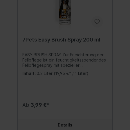
7Pets Easy Brush Spray 200 ml
EASY BRUSH SPRAY Zur Erleichterung der
Fellpflege ist ein feuchtigkeitsspendendes
Fellpflegespray mit spezieller
Entfilzungsformel. Die einzigartigen
Inhalt:
0.2 Liter
(19,95 €* / 1 Liter)
Pflegesubstanzen lösen verfilzte Stellen,
erleichtern die Kämmbarkeit und verleihen
dem Fell einen geschmeidigen Glanz.
Anwendung:Das Spray gleichmäßig ins
handtuchtrockene oder trockene Fell
sprühen und gut durchkämmen. Nicht
Ab
3,99 €*
ausspülen. Inhalt:200 ml.
Details