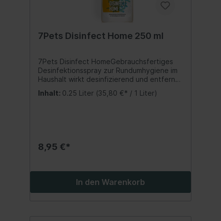
7Pets Disinfect Home 250 ml
7Pets Disinfect HomeGebrauchsfertiges
Desinfektionsspray zur Rundumhygiene im
Haushalt wirkt desinfizierend und entfernt
99,9% der Bakterien. Desinfiziert und reinigt
Inhalt:
0.25 Liter
(35,80 €* / 1 Liter)
nachhaltig den Haushalt, Möbel, und die
Umgebung von Kleintierbehausungen.
DISINFECT HOME sollte angewandt
werden, zur Vorbeugung gegen Erreger
bakterieller Infektionen und um die
Ausbreitung von Bakterien und Hefen zu
8,95 €*
verhindern. Anwendung:1 mal pro Woche
die zu behandelnden Flächen (Möbel,
Teppichböden usw.) absprühen. Zu
behandelnde Bereiche so mit DISINFECT
In den Warenkorb
HOME einsprühen, dass alle Flächen
befeuchtet sind. DISINFECT HOME sollte
auch zur Vorbeugung angewendet werden,
um die Ausbreitung von Bakterien und