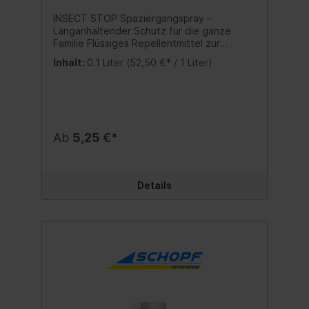
INSECT STOP Spaziergangspray –
Langanhaltender Schutz für die ganze
Familie Flüssiges Repellentmittel zur
Abwehr von Zecken, Mücken,
Inhalt:
0.1 Liter
(52,50 €* / 1 Liter)
Stechmücken, Tigermücken, schützt auch
vor stechenden Fliegen, Bremsen, Wespen
und Bienen. Geruchlose, parfümfreie und
nicht-fettende Formulierung Repellent
sicher verwenden. Bitte die Kennzeichnung
und die Gebrauchsinformation des
Ab
5,25 €*
Produktes vor der Anwendung lesen.
Geeignet für Kinder ab 1. Jahr.
Anwendung:NUR auf Arme, Hände, Beine
und das Gesicht auftragen. Für einen
Details
Erwachsenen reichen 3g Produkt aus. Bitte
tragen Sie keine Sonnenschutzmittel oder
andere kosmetische Mittel nach Gebrauch
des Insektenabwehrmittels auf; andernfalls
kann der Insektenschutz nicht
gewährleistet werden. Nicht auf
Hautschnitte, Wunden, frisch rasierte oder
gereizte Haut auftragen. Nicht unter der
Kleidung anwenden. Nicht auf die Hände
von Kindern auftragen. Nicht in die Augen