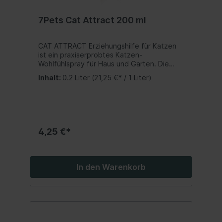
7Pets Cat Attract 200 ml
CAT ATTRACT Erziehungshilfe für Katzen
ist ein praxiserprobtes Katzen-
Wohlfühlspray für Haus und Garten. Die
Inhaltsstoffe aus natürlichen Catnip
Inhalt:
0.2 Liter
(21,25 €* / 1 Liter)
Blättern und Baldrian wirken beruhigend auf
die Katze und dienen zur
Wohlfühlatmosphäre für Kratzbäume,
Katzenstreu, Schlafstätten, etc.
Anwendung:Die Bereiche, die Katzen
bevorzugen sollen, einsprühen. Auch
4,25 €*
geeignet als Erziehungshilfe. Inhalt:200 ml.
In den Warenkorb