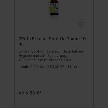
Pipette enthält 1 ml Lösung Inhalt:1 Stk.
Inhaltsstoffe:BUTYLACETYLAMINOPROPIO
NATE, COCOGLYCERIDES, MELIA
AZADIRACHTA SEED OIL, PARAFFINUM
LIQUIDUM, RAPESEED GLYCERIDES
7Pets Ektosol Spot On Taube 10
ml
Ektosol Spot-On Taubezur dauerhaften
Hygiene und zum Schutz gegen
Außeneinflüsse ist ein spezielles
Pflegeprodukt für einen erfolgreichen
Inhalt:
0.01 Liter
(650,00 €* / 1 Liter)
Schutz gegen Außeneinflüsse mit
Intensivpflege bis zu 4 Wochen. Geeignet
für Rassegeflügel ab der 5. Lebenswoche.
Zur dauerhaften Hygiene wird eine
regelmäßige Anwendung empfohlen.
Ausreichend für 5-10 Anwendungen.
Ab
6,50 €*
Anwendung:Tropfen Sie 1-2 Pipetten
EKTOSOL SPOT-ON (1 Pipette ≈ 1 ml)
beginnend am Nacken, entlang der
Rückenlinie, bis zum Schwanzansatz direkt