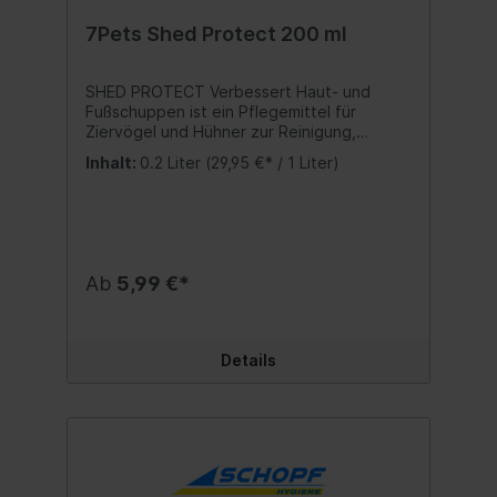
7Pets Shed Protect 200 ml
SHED PROTECT Verbessert Haut- und
Fußschuppen ist ein Pflegemittel für
Ziervögel und Hühner zur Reinigung,
Verbesserung und Schutz vor
Inhalt:
0.2 Liter
(29,95 €* / 1 Liter)
Borkenbildung, sowie Haut- und
Fußschuppen. Anwendung:Spray auf die
Läufe zur Aufrechterhaltung des
Hautbildes zweimal wöchentlich auftragen.
Ggf. die Lösung mit einem Tuch oder Pinsel
einmassieren um maximale Wirkung zu
Ab
5,99 €*
erzielen. Inhalt:200 ml.
Details