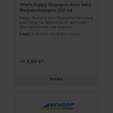
7Pets Puppy Shampoo Aloe Vera
Welpenshampoo 250 ml
Puppy Shampoo Aloe Verasanfte Reinigung
und Pflege für Welpen ist mit wertvollen
Aloe Vera Extrakt und Vitamin E
angereichert und pflegt besonders sanft
Inhalt:
0.25 Liter
(14,00 €* / 1 Liter)
auf empfindlicher Welpenhaut. Die
ausgesuchten Inhaltsstoffe spenden
Feuchtigkeit und gewähren mehr Schutz
und Geschmeidigkeit für Haut und Fell.
Inhalt:250 ml.
Ab
3,50 €*
Details