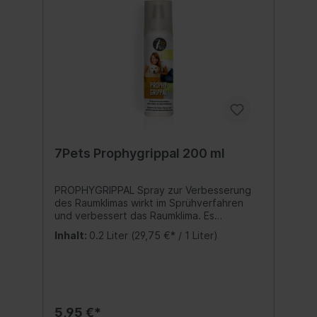
7Pets Prophygrippal 200 ml
PROPHYGRIPPAL Spray zur Verbesserung
des Raumklimas wirkt im Sprühverfahren
und verbessert das Raumklima. Es
neutralisiert mit sofortiger Wirkung
Inhalt:
0.2 Liter
(29,75 €* / 1 Liter)
unangenehme Gerüche und verströmt
einen aromatischen Duft. Hilft vorbeugend
und unterstützt körpereigene
Abwehrstoffe. PROPHYGRIPPAL reduziert
die Belastung spürbar mit Erfolg und
verbessert so die
5,95 €*