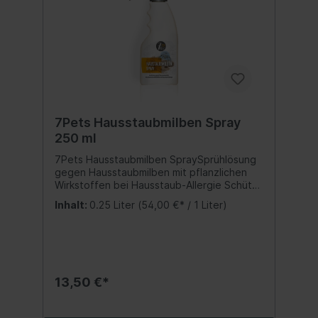
Vorbeugung. Die Wirkung tritt unmittelbar
ein. Hinweise:Es empfiehlt sich, nicht zu
behandelnde Flächen in unmittelbarer
Nachbarschaft abzudecken. Entfernung
des Belags jederzeit mit Wasser und etwas
Spülmittel oder Shampoo möglich.
Biozidprodukte vorsichtig verwenden. Vor
Gebrauch stets Etikett und
Gebrauchsanweisung lesen. Inhalt:250 ml.
7Pets Hausstaubmilben Spray
Sicherheitshinweise: GEFAHR GEFAHR
250 ml
7Pets Hausstaubmilben SpraySprühlösung
gegen Hausstaubmilben mit pflanzlichen
Wirkstoffen bei Hausstaub-Allergie Schützt
zuverlässig für mindestens 6 Monate vor
Inhalt:
0.25 Liter
(54,00 €* / 1 Liter)
Hausstaubmilben. Der rein pflanzliche
Margosa-Extrakt Mahalin wird ineinem
patentierten Spezialverfahren aus den
Samen des indischen Niembaumes
gewonnen. Die Inhaltsstoffe des Mahalin-
Extrakts wehren die Milben ab und machen
13,50 €*
ihre Nahrung (Hautschuppen) ungenießbar.
Der Mangel an wichtigen
Nahrungsbestandteilen führt zu einer