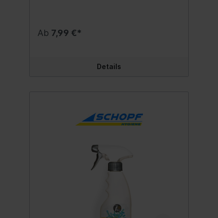
Bereten im Außen- und Innenbereich fern.
Hauswände, Carports, Autoräder,
Sträucher, Bäume usw. werden vor
Beschmutzungen geschützt.Die Katzen
Ab
7,99 €*
werden davor abgeschreckt ihr Territorium
durch Urinieren zu verunreinigen.
Biozidprodukte vorsichtig verwenden. Vor
Gebrauch stets Etikett und
Details
Gebrauchsanweisung lesen. Inhalt:500 ml.
Zusätzliche Information BAUA-Reg.-Nr.: N-
74317 Gefahrenhinweise: H317 Kann
allergische Reaktionen hervorrufen, H319
Verursacht schwere Augenreizung, H412
Schädlich für Wasserorganismen mit
langfristiger Wirkung
Sicherheitshinweise: P101 Ist ärztlicher Rat
erforderlich, Verpackung oder
Kennzeichnungsetikett bereithalten, P102
Darf nicht in die Hände von Kindern
gelangen Wirkstoff: 5 g/l Geraniol
Signalwort: ACHTUNG