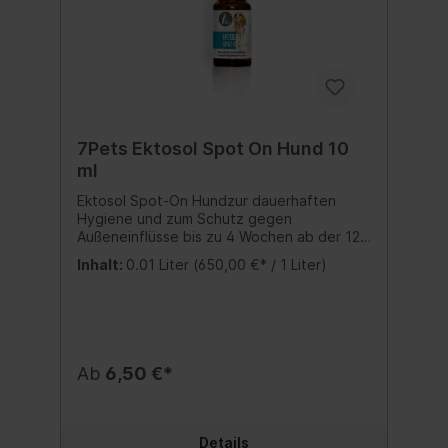
7Pets Ektosol Spot On Hund 10
ml
Ektosol Spot-On Hundzur dauerhaften
Hygiene und zum Schutz gegen
Außeneinflüsse bis zu 4 Wochen ab der 12.
Lebenswoche ausreichend für 2 – 5
Inhalt:
0.01 Liter
(650,00 €* / 1 Liter)
Anwendungen Ektosol spot on ist ein
spezielles Pflegeprodukt für einen
erfolgreichen Schutz gegen
Außeneinflüsse mit Intensivpflege bis zu 4
Wochen. Geeignet für Hunde ab der 12.
Lebenswoche. Zur dauerhaften Hygiene
Ab
6,50 €*
wird eine regelmäßige Anwendung
empfohlen. Ausreichend für 2 – 5
Anwendungen, je nach Hundegröße – siehe
Tabelle. Anwendung: EKTOSOL SPOT-ON
Details