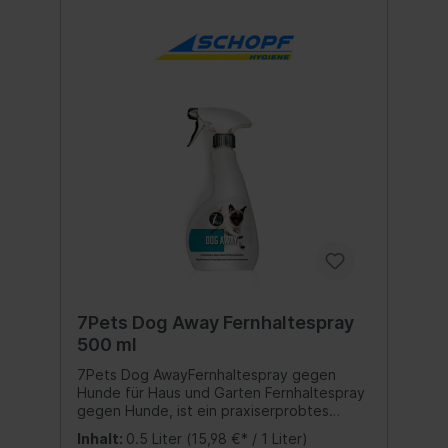
Hefen zu verhindern. Einwirkzeit:5 Minuten.
Bei ca. 20 °C ist DISINFECT HOME nach ca.
15 Minuten aufgetrocknet. Inhalt:250 ml.
Sicherheitshinweise: ACHTUNG ACHTUNG
7Pets Dog Away Fernhaltespray
500 ml
7Pets Dog AwayFernhaltespray gegen
Hunde für Haus und Garten Fernhaltespray
gegen Hunde, ist ein praxiserprobtes
Abwehrmittel gegen Hunde für Haus und
Inhalt:
0.5 Liter
(15,98 €* / 1 Liter)
Garten. Der spezielle Wirkstoff hält Hunde