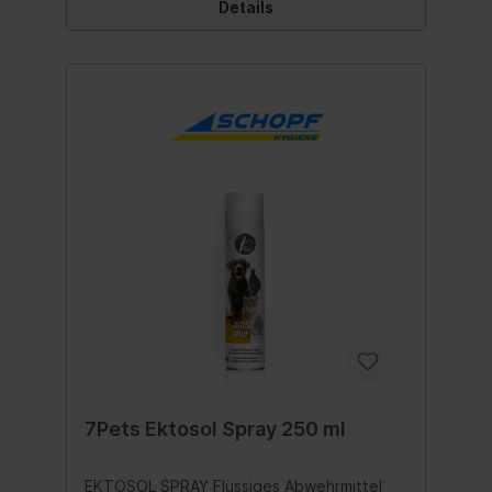
Details
auf die Haut. Nach spätestens 4 Wochen
wiederholen.Hinweise:In seltensten Fällen
können allergische Reaktionen auftreten.
Aufgebrachtes Produkt kann mit Shampoo
oder Seife abgewaschen werden. Dieses
ist kein Arzneimittel oder Biozid und nach
den Inhaltsstoffen als Kosmetikprodukt
gebräuchlich. Unter Verschluss und vor
Kindern geschützt
aufbewahren.Sicherheitsratschläge: Unter
Verschluß und vor Kindern geschützt
aufbewahren.Nicht lagern unter 15 °C1
Pipette enthält 1 ml Lösung Inhalt:1 Stk.
Inhaltsstoffe:BUTYLACETYLAMINOPROPIO
NATE, COCOGLYCERIDES, MELIA
AZADIRACHTA SEED OIL, PARAFFINUM
LIQUIDUM, RAPESEED GLYCERIDES
7Pets Ektosol Spray 250 ml
EKTOSOL SPRAY Flüssiges Abwehrmittel