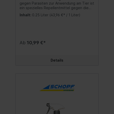
gegen Parasiten zur Anwendung am Tier ist
ein spezielles Repellentmittel gegen die
rote Vogelmilbe, Räudemilben, Zecken,
Inhalt:
0.25 Liter
(43,96 €* / 1 Liter)
Federlinge, Haarlinge, Läuse, Flöhe usw. mit
Sofort- und Langzeitwirkung. Zur
Anwendung bei Hunden, Katzen,
Ziervögeln, Rassegeflügel und weiteren
Kleintierarten. Durch den sehr geringen
Anteil an öligen Substanzen, kann
Ab
10,99 €*
EKTOSOL SPRAY hervorragend im Fell und
Gefieder von Kleintieren eingesetzt
werden. Diese Dose enthält keine
Gasfüllung. Dadurch wird das Produkt mit
Details
Umgebungstemperatur ausgestoßen, was
für Kleintiere sehr angenehm ist. Weiter ist
diese Dose in jeder Lage anwendbar.
Anwendung:Die zu behandelnden
Hautpartien am Tier gezielt besprühen. 1
Sek. Sprühen (≈ 1,5 ml) pro zu behandelnde
Fläche von ca. 10 x 10 cm aus einem
Abstand von 10 cm. Hauptsächlich können
Ohrfalten, Hals, Schwanzansatz, Schenkel
sowie der Rücken befallen sein. Bei
Erstanwendung alle 2-3 Tage, nach ca. 1
Woche dann im 14 Tage Rhythmus zur