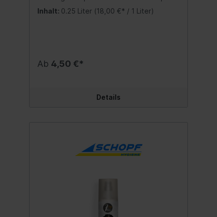
mit spezieller Entfilzungsformel. Die aktiven
Inhalt:
0.25 Liter
(18,00 €* / 1 Liter)
Pflegesubstanzen lösen verfilzte Stellen,
erleichtern die Kämmbarkeit und verleihen
dem Fell einen geschmeidigen Glanz.
Anwendung:Shampoo auf das nasse Fell
auftragen und sorgfältig einmassieren. Kurz
einwirken lassen. Anschließend ausspülen,
Ab
4,50 €*
das Fell auskämmen und gut trocknen.
Inhalt:250 ml.
Details