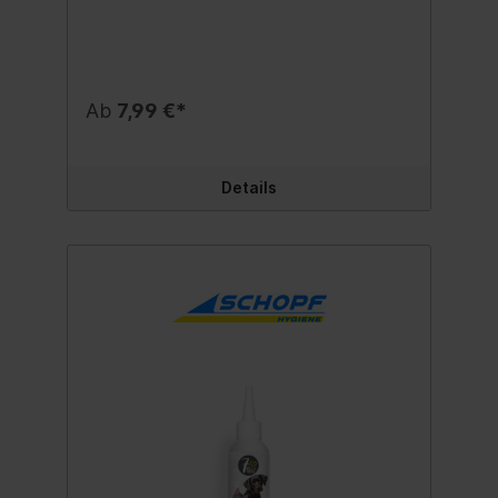
nachhaltig und wirkungsvoll von
unerwünschtem Betreten im Außen- und
Innenbereich fern. Hauswände, Carports,
Autoräder, Sträucher, Bäume, Beete etc.
werden vor Beschmutzungen geschützt.
Ab
7,99 €*
Die Hunde werden davor abgeschreckt ihr
Territorium durch Urinieren zu
verunreinigen. Anwendung: Die
gebrauchsfertige Lösung auf die von
Details
Hunden zu meidenden Stellen sprühen bis
diese leicht angefeuchtet sind. Der vom
Menschen wahrgenommene Geruch baut
sich schnell ab. Dagegen wirkt der spezielle
Wirkstoff auf das Geruchssystem des
Hundes intensiv und nachhaltig.
Materialverträglichkeit an unauffälliger
Stelle prüfen. Behandlung: Alle 2-3 Tage
wiederholen, bis sich die Hunde von der
behandelten Stelle auf Dauer fernhalten.
Biozidprodukte vorsichtig verwenden. Vor
Gebrauch stets Etikett und
Gebrauchsanweisung lesen. Inhalt:500 ml.
Zusätzliche Information:Wirkstoff: 5g/l
GeraniolBAUA-Reg.-Nr.: