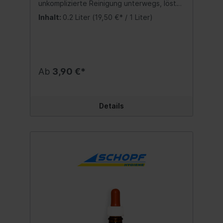
unkomplizierte Reinigung unterwegs, löst
Verunreinigungen und bindet unangenehme
Inhalt:
0.2 Liter
(19,50 €* / 1 Liter)
Gerüche bei Hunden. Es eignet sich
hervorragend zur Reinigung der Pfoten
nach einem Spaziergang.
Anwendung:Verschmutzte Stellen gegen
den Fellstrich einsprühen und mit einem
Tuch sauber wischen. Inhalt:200 ml.
Ab
3,90 €*
Details