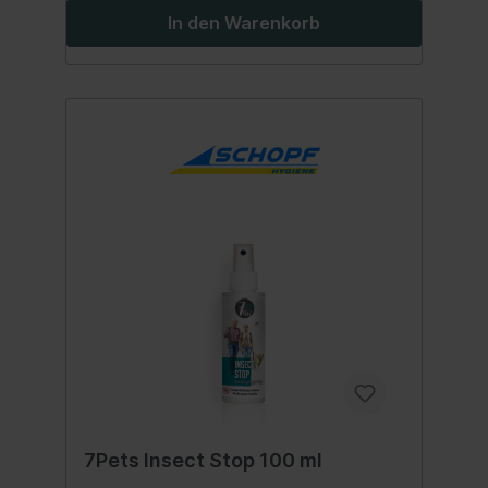
gestörten Vermehrung und letztendlich
In den Warenkorb
zum Verhungern der Milben. Im Ergebnis
wird die allergene Belastung deutlich
reduziert. Anwendung:Textilien gründlich
absaugen. Vor der Anwendung die Flasche
gut schütteln. Die Oberfläche gleichmäßig
aus ca. 40-50 cm Entfernung besprühen.
Biozidprodukte vorsichtig verwenden. Vor
Gebrauch stets Etikett und
Gebrauchsanweisung lesen. Inhalt:250 ml.
Sicherheitshinweise: ACHTUNG ACHTUNG
7Pets Insect Stop 100 ml