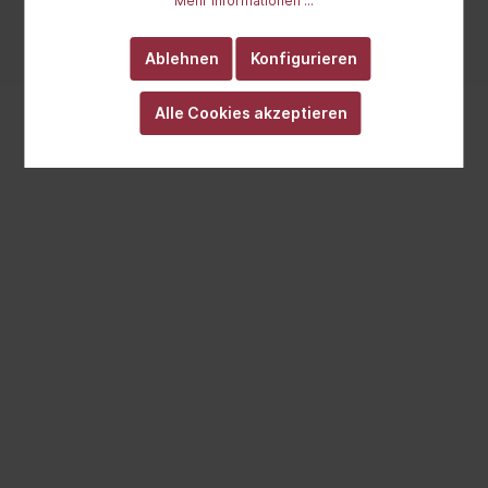
Mehr Informationen ...
anders angegeben.
Realisiert mit Cutvert GmbH
Ablehnen
Konfigurieren
Alle Cookies akzeptieren