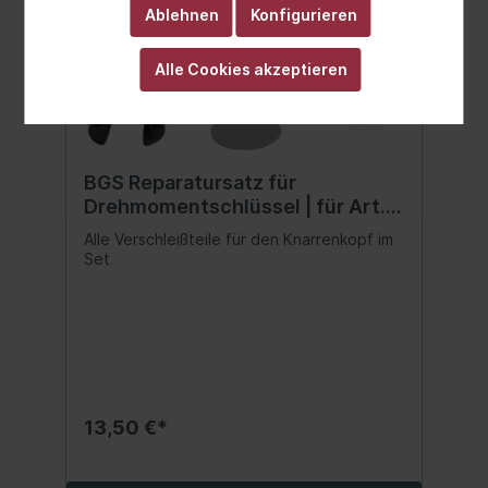
Ablehnen
Konfigurieren
Alle Cookies akzeptieren
BGS Reparatursatz für
Drehmomentschlüssel | für Art.
2804
Alle Verschleißteile für den Knarrenkopf im
Set
13,50 €*