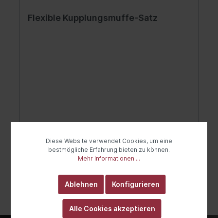
Flexible Kupplungsmuffe-Satz
92,99 €*
Diese Website verwendet Cookies, um eine
bestmögliche Erfahrung bieten zu können.
Mehr Informationen ...
In den Warenkorb
Ablehnen
Konfigurieren
Alle Cookies akzeptieren