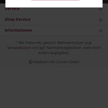
Service
Shop Service
Informationen
* Alle Preise inkl. gesetzl. Mehrwertsteuer zzgl.
Versandkosten
und ggf. Nachnahmegebühren, wenn nicht
anders angegeben.
Realisiert mit Cutvert GmbH