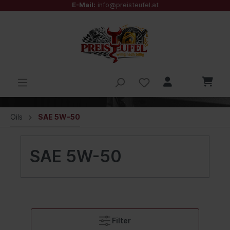
E-Mail:
info@preisteufel.at
Oils
SAE 5W-50
SAE 5W-50
Filter