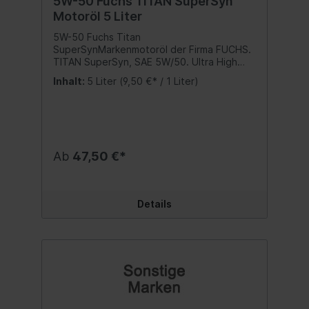
5W-50 Fuchs TITAN SuperSyn
Motoröl 5 Liter
5W-50 Fuchs Titan
SuperSynMarkenmotoröl der Firma FUCHS.
TITAN SuperSyn, SAE 5W/50. Ultra High
Performance, kraftstoffsparendes
Inhalt:
5 Liter
(9,50 €* / 1 Liter)
Leichtlauf-Motorenöl für PKW-Modelle.
Gute Kaltstarteigenschaften und niedriger
Ölverbrauch. Hoch belastbarer Schmierfilm
und hoher Öldruck.Leistungsprofil: ACEA
A3/B4API SL/CF Inhalt:5 Liter
Ab
47,50 €*
Details