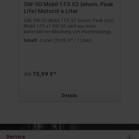
5W-50 Mobil 1 FS X2 (ehem. Peak
Ihrem Fahrzeughandbuch. Wir verweisen
Life) Motoröl 4 Liter
auf die aufgeführten Spezifikationen,
Freigaben und Herstellernormen. Inhalt:1
SAE 5W-50 Mobil 1 FS X2 (ehem. Peak Life)
Liter
Mobil 1 FS x1 5W-50 wird aus einer
patentierten Mischung von Hochleistungs-
Grundölen hergestellt, die mit einem
Inhalt:
4 Liter
(19,00 €* / 1 Liter)
präzise ausgewogenen
Komponentensystem verstärkt werden.
Bietet einen hervorragenden
Verschleißschutz und eine suveräne
Schmierung während des gesamten
Ölwechselintervalls Bietet einen schnellen
Ab
75,99 €*
Schutz für weniger Motorverschleiß und
wirkt gegen Ablagerungen, selbst unter
extremen Fahrbedingungen Verbesserte
Reinigungstechnologie für Pkw mit mehr als
Details
100.000 km Laufleistung Verbesserter
Schutz bei unterschiedlichen
Kraftstoffqualitäten* Besitzt
ausgezeichnete
Tieftemperatureigenschaften für
umgehenden Motorschutz schon beim
Start * Leistung im Vergleich mit Standard-
Service
Branchentests, die Kraftstoffe verwenden,