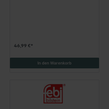
BMW 1 (F20), 1 (F21), 2 (F22, F87), 2
(F23), 2 (F45), 3 (F30, F80), 3 (F31), 3
(G20, G80, G28), 3 (G21, G81) 0.65H-
Electric 07.11-
46,99 €*
In den Warenkorb