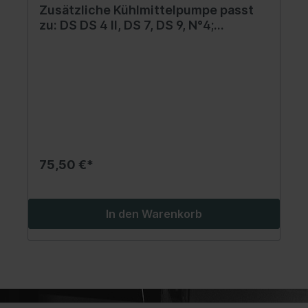
Zusätzliche Kühlmittelpumpe passt
zu: DS DS 4 II, DS 7, DS 9, N°4;
CITROEN C5 AIRCROSS, C5 AIRCROSS
II; OPEL ASTRA L; PEUGEOT 3008 II,
308 III, 408 II, 508 II 1.6H/Electric
05.19-
75,50 €*
In den Warenkorb