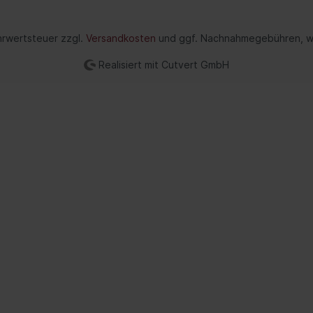
ng/ Dämpfung
Achsantrieb
ehrwertsteuer zzgl.
Versandkosten
und ggf. Nachnahmegebühren, w
rbein/Stoßdämpfer/-
Steuergerät
teile
Realisiert mit Cutvert GmbH
Werkzeuge
aubfahrwerkssatz
Lamellenkupplung (All
Gelenkwelle
erkssatz kpl.
Komplettachse
dämpfer
Öle
zeuge
Verteilergetriebe
rung
Differential
ederung
Schalter/Ventile
bein-/Stoßdämpferlagerung
uregulierung/Fahrwerks-
ulik
federung