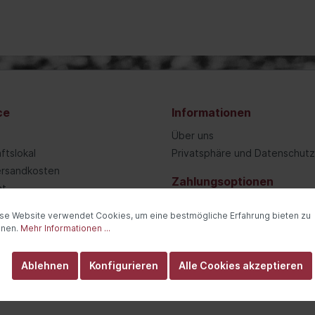
ringe, O-Ringe
hydraulik/Servo/Lenkungsfluid
Hydraulikflüssigkeit
iegel
Schalldämpfer
ringe / O-Ringe
en/-einzelteile
ne
Osram
Hitzeschutz
umpfschläuche
hiebedach/-einzelteile
Schalldämpferanlage
rscheibe/Seitenscheibe
binder
Duralamp
satz-Bremsleuchte
er-, Klebebänder
itenwand
ce
Informationen
ftstofftank-/einzelteile
Über uns
stieg-/Türholm
ftslokal
Privatsphäre und Datenschutz
rosserieboden/Unterboden
Versandkosten
ltdach
Zahlungsoptionen
ht
zelteile/Anbauteile
ch-/Türsäulen/-rahmen
se Website verwendet Cookies, um eine bestmögliche Erfahrung bieten zu
zscheinwerfer/-einzelteile
nnen.
Mehr Informationen ...
rufen
Versand durch
scheinwerfer/-einzelteile
Ablehnen
Konfigurieren
Alle Cookies akzeptieren
veradhalter
pen/Hauben/Türen/Schiebe-/Panoramadach/Faltdach