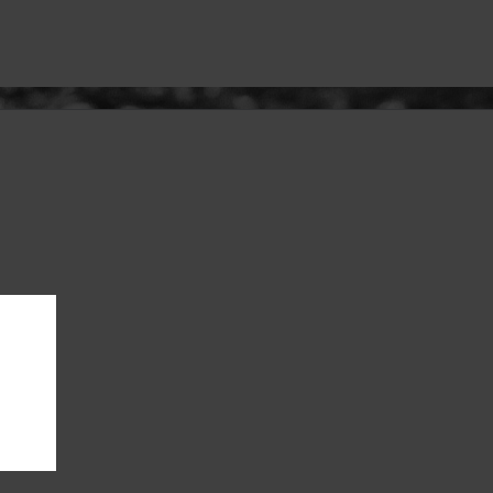
Meißel / Körner / Splintentreiber
Bremsflüssigkeit
Äxte, Spalthämmer
Hankook
Hakenschlüssel Stiftschlüssel
 komplett
Werkzeugkoffer & Taschen
Sonstiges
(Universal)
Messwerkzeuge
Bürsten
Abzieher
Hämmer
Sanitär
Haken- & Stiftschlüssel
Einschlag-Buchstaben, Zahlen
Sägen / Sägeblätter
Messlehren