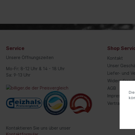
Dicht
Hauptbremszylinder
Getriebeöle
Anhänger
Zentral
Sp
Dicht
Verschleißanzeige
Tür
Tschiep Tschiep
Silverli
Seilzüge, Hebeschlingen
Schr
Hochleistungs-Bremse
Sc
Abschleppen
Tü
Kabel
Hebel/Seile/Züge
Sailun
Walser
Zu
Isoli
Vakuumpumpe
Se
Service
Shop Servi
Bremskraftverstärker
Kra
Unsere Öffnungszeiten
Kontakt
Ein
Unser Geschä
Ka
Mo-Fr: 8-12 Uhr & 14 - 18 Uhr
Liefer- und 
Fa
Sa: 9-13 Uhr
Widerrufsrec
Ein
AGB
Da
Die
Impressum
Zusat
kö
Vertrag wider
Haupt
Reser
Klap
Kontaktieren Sie uns über unser
Kontaktformular
.