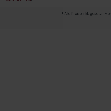
Getriebe
Federu
* Alle Preise inkl. gesetzl. M
Schaltgetriebe
Fede
anbau
Werkzeuge
Schr
Artikelsuche über Grafik
Öle
Doppelkupplungsgetriebe
Fahrw
Automatisiertes Schaltgetriebe
(ASG)
Stoß
Öle
Werk
Automatikgetriebe
Fede
Luftf
Feder
Nivea
Hydra
Blatt