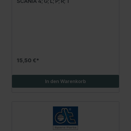
SCANIA 4; G; L; P; R; T
15,50 €*
In den Warenkorb