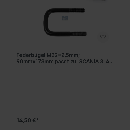
Federbügel M22x2,5mm;
90mmx173mm passt zu: SCANIA 3, 4,
G I, P I, R I, T 01.88-05.19
14,50 €*