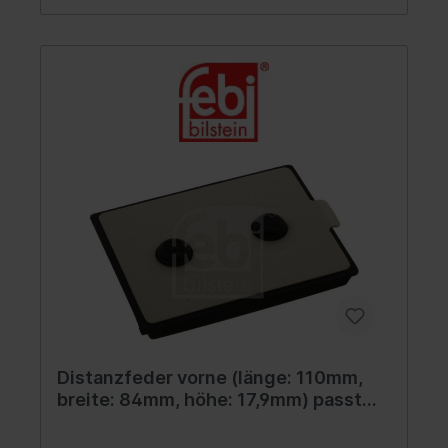
Distanzfeder vorne (länge: 110mm,
breite: 84mm, höhe: 17,9mm) passt
zu: MAN E2000, F2000, F90, FOC,
TGA, TGL I, TGM I, TGS I, TGS II, TGX I,