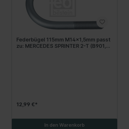
Federbügel 115mm M14x1,5mm passt
zu: MERCEDES SPRINTER 2-T (B901,
B902), SPRINTER 3,5-T (B906),
SPRINTER 3,5-T (B907), SPRINTER
3,5-T (B907, B910), SPRINTER 3,5-T
(B909) 1.8-3.5 01.95-
12,99 €*
In den Warenkorb