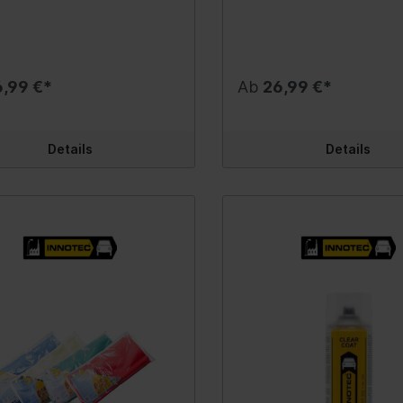
Lenkschlauch/-leitun
Schutzauflagen
lichen Lacken. Dank seiner
und Kalk. Aufgrund seiner
al-Zusammensetzung sorgt es
besonderen Zusammenset
Übertragungsteile L
Heber, Traversen, Kr
ne sachgerechte
eignet sich das Produkt opt
inigung und eignet sich ideal
den Einsatz an Kraftfahrze
Steuerung/Regelung
Behälter / Trichter /
tfernen von tieferen
Maschinen, Werkzeugen,
6,99 €*
Ab
26,99 €*
Gelenke
rn und Verwitterungen.
Waschstraßen-Verglasungen
Endoskope
: 100 % silikonfrei
Sanitärräumen. Entfernt effizient
Faltenbalg/Dichtung
Kartuschenpressen &
fkraft mit Wasser steuerbar
Flugrost, Kalk- und
dbar von Hand oder
Urinsteinablagerungen! Ent
Fettpressen
Spurstangen/-einzelte
Details
Details
nell Zum Entfernen von
Putz- und Zementschlieren!
Montier- & Stemmhe
rn und Verwitterungen
Metall, (Plexi, Acryl-) Glas,
Ölkühler
ikonfrei
Gummi- / Kunststoff-Teile n
Magnetheber, Greifer
Ausgleichsbehälter Hy
t zu 100% aus reinigenden
Gebrauchsfertig im 1-Liter 
nzen, da es kein Glanzmittel
Liter Gebinde! Für die
Behälter, Trichter, P
Lenkgehäuse
t Korngröße lässt sich ganz
Lebensmittelindustrie geei
h anpassen indem die zu
(laut HACCP-Norm) In
Wagenheber & Unters
Lenksäule/-welle
elnde Fläche mit Wasser
ht wird - dabei gilt: je mehr
Artikelsuche über Gra
 desto feiner die Korngröße
shilfen
Elektro- / Akku-Werk
 handlichen Halbliterflasche
Lenkungsdämpfer
sierdeckel ist Body Shop
loge
Induktionsheizgeräte
Lenkungsfilter
 äußerst benutzerfreundlich in
nwendung Problemlose
Merchandise
Stecker / Buchsen
Werkzeuge
ung auf allen Lacksorten
erwitterten Lacken den
nausstattung
Kabeltrommeln & Zu