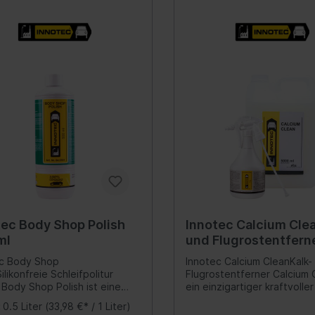
Haken- & Lösewerkz
chutz geeignet Problemlos
ch dank seiner weichen und
entstehen Enthält hochakt
s nach 10 Minuten
Lampen, Leuchten
fusselnden Faserstruktur Nicht
Substanzen, die dafür sorg
reichbar bzw. mit fast jedem
t - Oberfläche kann beim
der Motor unter allen
en Lacksystem (bis 4 Std.
Reifendienst
nreiben nicht beschädigt
Betriebsumständen eine h
em Auftragen) nass in nass
n Sehr lange Lebensdauer
Leistung erbringt Sorgt für
ckierbar Mit
Pumpen
nd seiner synthetischen Basis
konstant optimale Qualität
schweißgerät
 gebrauchsfertig und stets
Benzins und eine bessere
Magnetheber, Greifer,
unktierbar, verbrennt nicht -
 in der wiederverschließbaren
Verbrennung, sodass sich E
xierung bei Verklebungen
Öldienst
kung Nimmt ca. das 7-Fache
und AGR-Ventile nicht fest
eifen
Lenkung
290 ml.
ser auf Absolut streifenfreies
Senkt die Schadstoff-Emis
Kartuschenpressen,
n
Lenkwinkelsensor
Ergebnis Inhalt:1 Stück
Einfach ohne Demontage
anzuwenden Für Benzin-Kra
Fettpressen
ndruck-Kontrollsystem
Lenkrad/-bauteile
Systeme Dank praktischer 
Reinigungsgeräte
Verpackung inkl. Aluminium-
n
Lenkstockhebel
Auslaufschutz mit dünnem H
Wagenheber, Unterst
sich das Produkt ganz einf
hör
Öldruckschalter
einfüllen Erfüllt alle
Werkstattpressen
tec Body Shop Polish
Innotec Calcium Clea
Marktanforderungen bezügl
zeuge
Ölpeilstab
ml
und Flugrostentferne
Verwendung bei modernen
Prüfgeräte
Lenkgetriebe/-pumpe
Verbrennungsmotoren Auf 
Liter
ec Body Shop
Innotec Calcium CleanKalk-
Rollbretter, Knieunte
Rückseite befindet sich di
Lenkungsaufhängung
ilikonfreie Schleifpolitur
Flugrostentferner Calcium C
aufklappbare Produktbesc
Schutzauflagen
 Body Shop Polish ist eine
ein einzigartiger kraftvoller
Inhalt:250 ml.
Öle
freie Schleifpolitur für
speziell entwickelt zum eff
Rollbretter, Knieunter
:
0.5 Liter
(33,98 €* / 1 Liter)
sch alle heutzutage
Entfernen von Flugrost, Uri