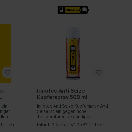
Leitungen/Verbinder
Einschlag-Buchstaben & Zahlen
tstoff,
Haftung selbst auf heiklen
tein,
Materialien wie Metall, Kunststoff,
Lufttrockner/-patrone
Fräser
iegeln und
Gummi, (Plexi-)Glas, Naturstein,
innerhalb
verzinkten Materialien, Spiegeln und
Schalldämpfer (Druckluftanlage)
Winkelschlüssel
nell,
vielem mehr... Hautbildung innerhalb
enen
kürzester Zeit, trocknet schnell,
Luftbehälter/-zubehör
Rohrbearbeitung
urch Frei
härtet auch bei geschlossenen
Brems-/Arbeitszylinder
ocyanaten
Verklebungen vollständig durch Frei
Bohrmaschinenzubehör
nähte
von Lösungsmitteln und Isocyanaten
Sensor
Werkzeugkoffer, Taschen
ht
- Verklebungen oder Dichtnähte
schrumpfen und reissen nicht
(Universal)
Enthält keine
Gewindebearbeitung
gesundheitsgefährdenden
-
Kunststoff-Weichmacher
g
Sicherheitssysteme
Messer / Scheren / Klingen
(Phthalate) Besitzt eine CE-
Warnausrüstung
tenden
Kennzeichnung, was allen
Werkzeugkoffer & Taschen
europaweit einheitlich geltenden
Werkzeuge
an
Innotec Anti Seize
(Ersatz zu BGS Artikeln)
Regeln der EU-
Kupferspray 500 ml
e
Bauproduktenverordnung
Alarmanlage
Feilen / Schleifer / Spachteln
ie unter
entspricht (die ausführliche
l
 ein
Innotec Anti Seize Kupferspray Anti
chnete
Leistungserklärung finden Sie unter
Einzelteile
Hakenschlüssel, Stiftschlüssel
ähiger
Seize ist ein gegen hohe
behält
www.innotec.at) Ausgezeichnete
ellen
Temperaturen beständiges
Fahrerassistenzsystem
de
Bruchdehnung von 400 %, behält
Sägen, Sägeblätter
r
Kupferschmiermittel. Es erleichtert
zudem eine beeindruckende
1 Liter)
Inhalt:
0.5 Liter
(63,00 €* / 1 Liter)
den An- und Abbau und verhindert
Airbagsystem
Muttersprenger
, ohne
Elastizität Sehr hohes