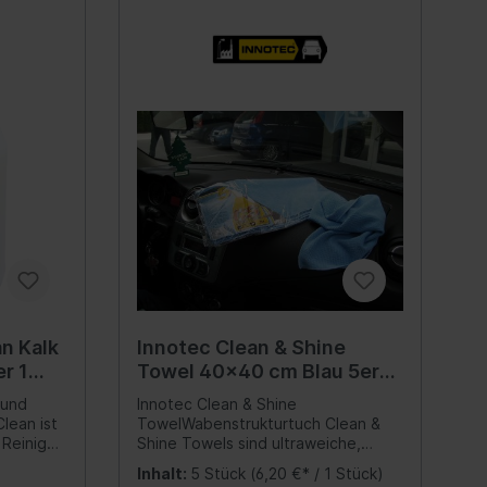
euge
ive
Minuten schleifbar Anwendungen
en, dass
Industrie Zum Lackieren und
Ausbessern von Teilen, die
öhere
mattschwarz gesprüht sind, wie z.B.
 eine
bei Stützen, Klemmen, Halterungen,
 des
Metallrahmen und -leisten,
Metallgestellen, Formrohren,
 Spiegel
inlass-
Abdeckungen, Schmiedeisen,
setzen
Regalteilen, Zierleisten und -kanten,
Innenausstattung
sionen
Maschinenteile, Container- und
Getränkehalter
Stahlbau usw... Hinweise Für
ftstoff-
sauberen, trockenen, staub- und
Griffe
250 ml
fettfreien Untergrund sorgen
Untergrund zur besseren Haftung
Fensterheber
als lässt
anschleifen, vorzugsweise mit
ellböcke
ach
Schleifvlies Metalluntergründe mit
Verkleidung
Innotec Multisol (Art.-Nr. 124) oder
n Kalk
Innotec Clean & Shine
ich der
Seal and Bond Remover (Art.-Nr.
Zubehör
r 1
Towel 40x40 cm Blau 5er
1270) reinigen Kunststoffe mit
Steckdose
der
Repaplast Cleaner AS (Art.-Nr.
Pack
 und
Innotec Clean & Shine
rlagen &
e
1565) reinigen und mit Repaplast
Hand-/Fußhebelwerk
lean ist
TowelWabenstrukturtuch Clean &
hreibung
Primer (Art.-Nr. 1595) vorbehandeln
 Reiniger,
Shine Towels sind ultraweiche,
Sprühdose vor Gebrauch gut
Sonnenblende
izienten
kraftvoll reinigende
schütteln Sprühabstand ca. 20 cm -
lagen,
Inhalt:
5 Stück
(6,20 €* / 1 Stück)
nstein
Wabenstrukturtücher mit einer sehr