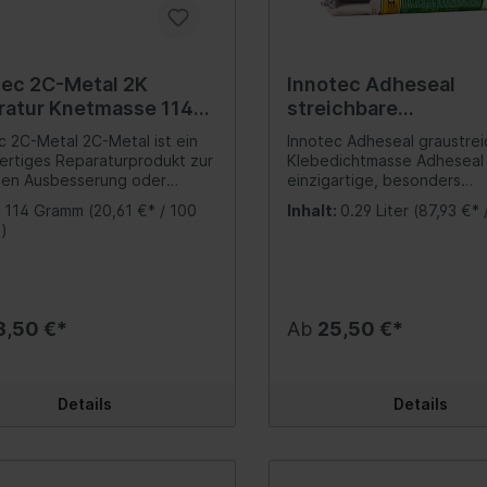
ringe, O-Ringe
hydraulik/Servo/Lenkungsfluid
Hydraulikflüssigkeit
scheinwerfer/-einzelteile
Schalldämpfer
ringe / O-Ringe
ne
Osram
veradhalter
Hitzeschutz
umpfschläuche
tec 2C-Metal 2K
Innotec Adheseal
pen/Hauben/Türen/Schiebe-/Panoramadach/Faltdach
Schalldämpferanlage
ratur Knetmasse 114
streichbare
binder
Duralamp
Klebedichtmasse Gr
etal 2C-Metal ist ein
Innotec Adheseal graustre
er-, Klebebänder
ml
rtiges Reparaturprodukt zur
Klebedichtmasse Adheseal 
len Ausbesserung oder
einzigartige, besonders
tung von Rissen und Löchern
hochwertige, nass in nass
:
114 Gramm
(20,61 €* / 100
Inhalt:
0.29 Liter
(87,93 €* /
ersen Materialien. 2C-Metal ist
überlackierbare, dauerhaft
)
weikomponenten-Produkt auf
elastische Klebedichtmass
ng/ Dämpfung
Achsantrieb
arzbasis, das durch
Polymerbasis - Adheseal bi
iches Kneten gemischt
selbst auf heiklen Materiali
rbein/Stoßdämpfer/-
Steuergerät
ighlightsHochwertiges
einwandfreie Haftung!
teile
Werkzeuge
tur-ProduktSehr schnelle
Eigenschaften: Lösungsmittel- und
3,50 €*
Ab
25,50 €*
tung (nach 10 bis 15
Isocyanatfrei Sehr gute UV
aubfahrwerkssatz
Lamellenkupplung (All
n)Beständig gegen Öl,
Temperaturbeständigkeit (
, Diesel, LösungsmittelSehr
bis +100 °C) Sehr hohes
Gelenkwelle
Haftvermögen (26 kg/cm²)
Details
Details
erkssatz kpl.
ermögenWeiterverarbeitung
hohe Bruchdehnung (400 
Komplettachse
s nach 1
Beeindruckende, dauerhaf
dämpfer
eTemperaturbeständig von
Elastizität Vorteile: Einwandfreie
Öle
 bis +121 °C (250 °C
Haftung selbst auf heiklen
zeuge