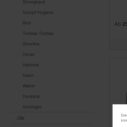
elasti
Stronghand
Polyme
selbst
Schopf Hygiene
Steckschlüsseleinsätze
Hochvol
einwan
Eigenschaften:
Werkze
Rezi
Einsatz-Sortimente in 10 mm
Ab
2
Isocya
(3/8)"
Temper
Tschiep Tschiep
bis +1
Einsatz-Sortimente in 12,5 mm
Elektrik
Komfor
Haftve
Silverline
(1/2)"
hohe 
Rück-/Seitenstrahler
Moto
Beeind
Osram
Steckschlüssel-Einsätze in 20
(elekt
Elastizität Vorteile:
CAN Bus
Haftun
mm (3/4)"
Hankook
Alarm
Materi
Batterie
Steckschlüssel-Einsätze in 25
Gummi,
Steue
Sailun
Sicherungen
verzin
mm (1)"
vielem
Fenst
Beleuchtungs-Schalter/-Relais/-
Walser
Spezial-Steckschlüssel
kürzes
härtet
Steuergeräte
Rege
Steckschlüssel-Einsätze in 10
Duralamp
Verkle
Leuchten
Stan
von Lö
mm (3/8)"
Sonstiges
- Verk
Generator/-einzelteile
Keyl
Einsatz-Sortimente in 6,3 mm
schrum
Die
Oils
Enthäl
(1/4)"
Kabelsatz/-einzelteile
Gesch
kö
gesun