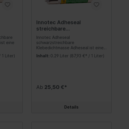
Meißel / Körner / Splintentreiber
Bremsflüssigkeit
Äxte, Spalthämmer
Hankook
Innotec Adheseal
Hakenschlüssel Stiftschlüssel
 komplett
streichbare
Werkzeugkoffer & Taschen
Sonstiges
au 290
Klebedichtmasse Schwarz
ichbare
Innotec Adheseal
(Universal)
290 ml
ist eine
schwarzstreichbare
Messwerkzeuge
Klebedichtmasse Adheseal ist eine
einzigartige, besonders
 1 Liter)
Inhalt:
0.29 Liter
(87,93 €* / 1 Liter)
Bürsten
hochwertige, nass in nass
e auf MS-
überlackierbare, dauerhaft
Druckluftanlage
Abzieher
etet
elastische Klebedichtmasse auf MS-
en eine
Polymerbasis - Adheseal bietet
Kupplungskopf
Hämmer
selbst auf heiklen Materialien eine
Schalter
einwandfreie Haftung!
Sanitär
Ab
25,50 €*
- und
Eigenschaften: Lösungsmittel- und
radantrieb)
Prüfanschluss
Haken- & Stiftschlüssel
-40 °C
Isocyanatfrei Sehr gute UV- und
Temperaturbeständigkeit (-40 °C
Ventile/Druckluftanlage
Einschlag-Buchstaben, Zahlen
 Extrem
bis +100 °C) Sehr hohes
Details
%)
Haftvermögen (26 kg/cm²) Extrem
Druckregler/-zubehör
Sägen / Sägeblätter
te
hohe Bruchdehnung (400 %)
Beeindruckende, dauerhafte
Absperr-/Wegehahn
Messlehren
Elastizität Vorteile: Einwandfreie