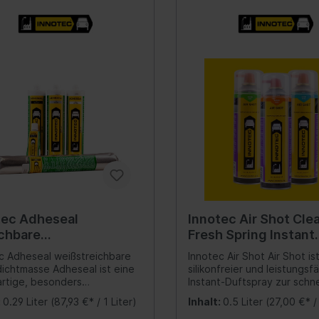
Verteilergetriebe
ntemperatur - max. 2
Materialien wie Metall, Kuns
Stunden) Inhalt:114 Gramm
Gummi, (Plexi-)Glas, Naturs
rung
Differential
verzinkten Materialien, Sp
ederung
vielem mehr... Hautbildung 
Schalter/Ventile
kürzester Zeit, trocknet sch
bein-/Stoßdämpferlagerung
härtet auch bei geschloss
Verklebungen vollständig d
uregulierung/Fahrwerks-
von Lösungsmitteln und Is
ulik
- Verklebungen oder Dicht
schrumpfen und reissen nic
federung
Enthält keine
gesundheitsgefährdenden
Kunststoff-Weichmacher
(Phthalate) Besitzt eine CE
ations-/Kommunikationssysteme
Scheinwerferreinigun
Kennzeichnung, was allen
zeuge
europaweit einheitlich gel
Regeln der EU-
unikation
tec Adheseal
Innotec Air Shot Cle
Bauproduktenverordnung
ichbare
Fresh Spring Instant
entspricht (die ausführlich
umente
Leistungserklärung finden S
edichtmasse Weiß 290
Duftexplosion 500 m
c Adheseal weißstreichbare
Innotec Air Shot Air Shot ist
www.innotec.at) Ausgezei
anlage
ichtmasse Adheseal ist eine
silikonfreier und leistungsf
Bruchdehnung von 400 %, 
artige, besonders
Instant-Duftspray zur schn
nne
zudem eine beeindrucken
rtige, nass in nass
Beseitigung unangenehme
Elastizität Sehr hohes
:
0.29 Liter
(87,93 €* / 1 Liter)
Inhalt:
0.5 Liter
(27,00 €* / 
ckierbare, dauerhaft
Gerüche. Aufgrund seiner
ation
Haftvermögen (26 kg/cm²)