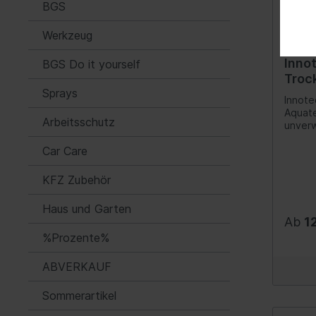
Einsatz-Sortimente in 25 mm
Kunst
Sensoren
Sitzh
BGS
(Phtha
(1)"
Zusatzscheinwerfer/-einzelteile
Glas
Kennze
Werkzeug
europa
Steckschlüssel-Einsätze in 12,5
Sicherungskasten/-halter
Kame
Regeln
mm (1/2)"
Inno
BGS Do it yourself
Baupr
Hauptscheinwerfer/-einzelteile
Zuzie
Troc
entspr
Einsatz-Sortimente in 20 mm
Leistu
Sprays
Relais
Motor
(3/4)"
Innot
www.in
Aquate
Bruchd
Zentralelektrik
Einpa
Steckschlüssel-Einsätze in 6,3
Arbeitsschutz
unverw
zudem
mm (1/4)"
Tuch, 
Startergenerator
Zentr
Elasti
Car Care
einzig
Haftve
T-Griff-Steckschlüssel
Glühlampensortimente
Pump
sehr s
Schlei
aufnim
KFZ Zubehör
feuch
Werkzeuge
Heck
Rückst
(sogar
Eigenschaften
Steckschlüsselsätze &
Spezia
Unterw
Haus und Garten
Multifunktionsrelais
für ho
Temper
Werkzeugkoffer
Ab
1
Äusser
Spannungswandler
-40°C 
%Prozente%
Aufnah
Steckschlüsselsätze 25 mm (1)"
+130°C
Ultraw
Horn/Fanfare
Bestän
Gebrau
ABVERKAUF
Steckschlüsselsätze 6,3 mm
Glasve
Instrumente
glänze
erford
(1/4)"
Lebensda
Sommerartikel
bei Ve
Multifunktionsschalter/Bedieneinheit
Sorgt 
Steckschlüsselsätze 10 mm
einset
streif