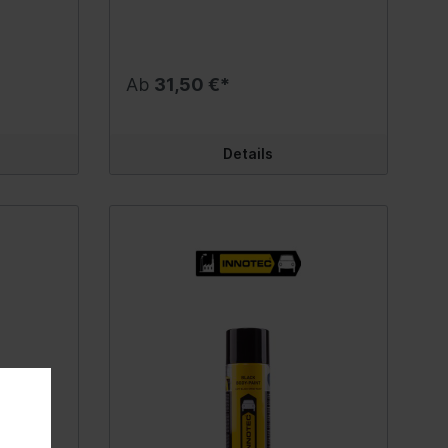
Shot die
das Festfressen von
ch auf
Haftvermögen (26 kg/cm²), ohne
Gurtsystem
Raum
Befestigungsteilen. Eigenschaften:
ergrund
Schleifen oder Primern, auch auf
guten
Sehr gute Druckbeständigkeit
feuchtem oder nassem Untergrund
Spurwechselassistent
Druckluftwerkzeuge
 zu
Schützt vor Feuchtigkeit und
hr hohe
(sogar für Verklebungen
e
Korrosion Sehr hohe
von
Unterwasser geeignet) Sehr hohe
Wegfahrsperre
Ab
31,50 €*
Sprühpistolen
Temperaturbeständigkeit (-30°C bis
ig bis
Temperaturbeständigkeit von
sorgen.
+1.100°C) Hoher Anteil an
Schleifer
-40°C bis +100°C (kurzfristig bis
Kupferpulver - Stromleitend Greift
+130°C) Sehr gute UV-
Klimaanlage
nischen
weder Gummi, noch Kunststoffe an
Reifenfüller
 dringend
Beständigkeit (Hinweis: Bei
Details
frei 1
Beugt Festfressen von Metall auf
ng und
Glasverklebung UV-Schutz dringend
Steuergerät
Ausglaswerkzeuge
Metall vor Vorteile: Bildet auf Metall
rglas
erforderlich!) Als Abdichtung und
is zu 3
eine dicht geschlossene
r
bei Verklebungen von Isolierglas
Reparatur-Set
Schlagschrauber
Schutzschicht, die sich weder
emlos
einsetzbar, als Rutsch- oder
 mit
wegbürsten, noch abbrennen lässt
scher
Kältemittel/Filter
Trittschutz geeignet Problemlos
Bohrmaschinen
üften
Ermöglicht eine leichtere Montage
st jedem
bereits nach 10 Minuten
Kondensator
ühbild mit
und spätere Demontage und
Ratschenschrauber
4 Std.
überstreichbar bzw. mit fast jedem
Gebrauch
verhindert das Festfressen von
n nass
modernen Lacksystem (bis 4 Std.
Sensoren
Ausblaspistolen
Befestigungsteilen Beim Auftragen
nach dem Auftragen) nass in nass
rühen)
zunächst flüssig - dringt dadurch
überlackierbar Mit
Montage
Druckluftzubehör
tief zwischen die Teile ein, sobald
 nicht -
Punktschweißgerät
das Treibgas entwichen ist, bleibt
ng
Vorwiderstand
gen
durchpunktierbar, verbrennt nicht -
Schläuche
ein festes und druckbeständiges
als Fixierung bei Verklebungen
Fett zurück Sehr hoher Arbeits-
Relais
Sandstrahltechnik
Inhalt:290 ml.
Temperaturbereich (-30°C bis
Kompressor/Einzelteile
+1.100°C) - dadurch auch für
Sonstige Druckluftwerkzeuge