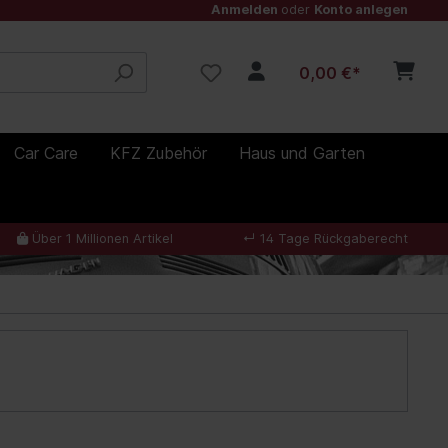
Anmelden
oder
Konto anlegen
0,00 €*
Car Care
KFZ Zubehör
Haus und Garten
Über 1 Millionen Artikel
↵
14 Tage Rückgaberecht
uge
smaterial
Steckschlüsselsätze,
BGS Technic
SAE 5W-20
Handwerkzeuge
Licht
Spezialwerkzeuge NFZ
Schmiermittel
Gehörschutz
Flugrostentferner
Reifenwechsel
Lampen
Angebote
Filter
Werkzeugkoffer
e
er
Gewindeschneider
Hydraulikfilter
l
Steckschlüsselsätze
Armor All
SAE 10W-30
Fette
Polster und Teppichreiniger
Valentinstag
Schleifen, Polieren
Innenraumluftfilter
Werkzeugkoffer, Taschen
Luftfilter
(Ersatz zu BGS Artikeln)