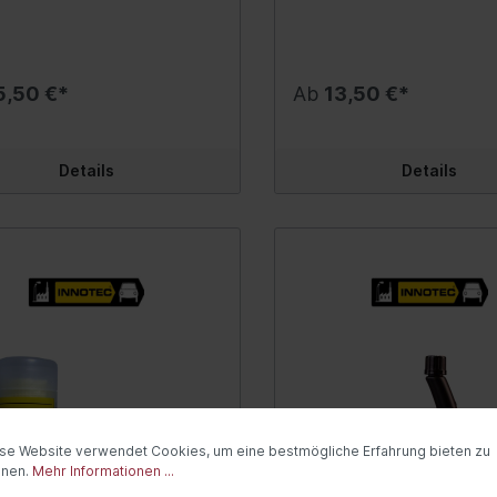
sche Klebedichtmasse auf MS-
einzigartigen Düfte ist Air 
Schleifen oder Primern, au
rbasis - Adheseal bietet
perfekte Wahl, um jedem 
feuchtem oder nassem Unt
 auf heiklen Materialien eine
und/oder Fahrzeug einen 
(sogar für Verklebungen
twerkzeuge / Isolierte
Industriechemie
dfreie Haftung!
Duft nach eigenem Wunsch
Unterwasser geeignet) Se
 Lösungsmittel- und
verleihen und somit für ein
uge
Temperaturbeständigkeit 
5,50 €*
Ab
Kleber, Dichtmittel
13,50 €*
natfrei Sehr gute UV- und
angenehme Arbeits- oder
-40°C bis +100°C (kurzfrist
aturbeständigkeit (-40 °C
Aufenthaltsatmosphäre zu 
Reiniger
+130°C) Sehr gute UV-
00 °C) Sehr hohes
Vorteile: Hochwertiger Duftspray
Beständigkeit (Hinweis: Bei
tsysteme
Heizung/Lüftung
rmögen (26 kg/cm²) Extrem
Spezielles Parfüm mit orga
Glasverklebung UV-Schutz
Details
Details
Bruchdehnung (400 %)
Lösungsmitteln 100 % silikon
erforderlich!) Als Abdichtu
rvorwärmsystem
Innenraumluftfilter
ruckende, dauerhafte
Dose entspricht ca. 50
bei Verklebungen von Isolie
risch)
 Einwandfreie
Anwendungen Geruch hält b
einsetzbar, als Rutsch- ode
Steuergeräte
g selbst auf heiklen
Tage an Produktvorteile: Sehr
Trittschutz geeignet Probl
anlage
alien wie Metall, Kunststoff,
einfach in der Anwendung -
Innenraum-Wärmetau
bereits nach 10 Minuten
 (Plexi-)Glas, Naturstein,
sofortigem Ergebnis In 3 D
überstreichbar bzw. mit fa
rgerät
Gebläse-Einzelteile
kten Materialien, Spiegeln und
erhältlich Einzigartiges Spr
modernen Lacksystem (bis 
 mehr... Hautbildung innerhalb
hohem Ertrag Sparsam im 
erheber
nach dem Auftragen) nass i
Zusatzwasserpumpe
ter Zeit, trocknet schnell,
- 1 Dose entspricht ca. 50
überlackierbar Mit
 auch bei geschlossenen
Anwendungen (= 50 Mal sp
nsensor
Punktschweißgerät
Heizklappenkasten
bungen vollständig durch Frei
Inhalt:500 ml.
durchpunktierbar, verbrennt
dheizung
sungsmitteln und Isocyanaten
Kühlwasservorwärmu
als Fixierung bei Verklebun
lebungen oder Dichtnähte
Inhalt:290 ml.
ess-System
pfen und reissen nicht
Schläuche/Rohre
se Website verwendet Cookies, um eine bestmögliche Erfahrung bieten zu
t keine
windigkeitsregelanlage
nnen.
Mehr Informationen ...
Ventile/Regelung
dheitsgefährdenden