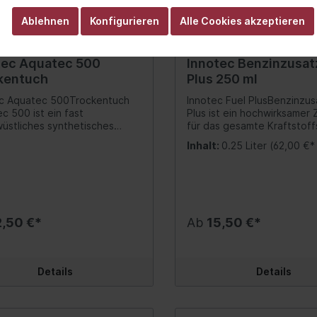
stoff-Weichmacher
eizung
Bedienelemente
late) Besitzt eine CE-
Ablehnen
Konfigurieren
Alle Cookies akzeptieren
dach
ichnung, was allen
weit einheitlich geltenden
ra
 der EU-
tec Aquatec 500
Innotec Benzinzusat
oduktenverordnung
h-Hilfe/Türbetätigung
kentuch
Plus 250 ml
icht (die ausführliche
ngserklärung finden Sie unter
/Relais/Schalter
ec Aquatec 500Trockentuch
Innotec Fuel PlusBenzinzus
notec.at) Ausgezeichnete
c 500 ist ein fast
Plus ist ein hochwirksamer 
ehnung von 400 %, behält
rkhilfe/Rückfahrwarner
üstliches synthetisches
für das gesamte Kraftstof
 eine beeindruckende
das aufgrund seiner
von Benzinmotoren. Das P
alverriegelung
zität Sehr hohes
Inhalt:
0.25 Liter
(62,00 €* 
artigen Pyramidenstruktur
optimiert den
rmögen (26 kg/cm²), ohne
en
chnell und effizient Wasser
Verbrennungsprozess, sod
fen oder Primern, auch auf
mt und festhält, ohne dabei
weniger Schmutz und Versc
tem oder nassem Untergrund
klappenbetätigung
ände zu hinterlassen.
entstehen. Eigenschaften: Schützt
 für Verklebungen
: Pyramidenstruktur
vor Kohleablagerungen un
lwerkzeuge Fahrrad
Werkstattbedarf
asser geeignet) Sehr hohe
chwirksame Trocknung!
Schmutzansatz Geringerer
aturbeständigkeit von
2,50 €*
Ab
15,50 €*
Heber / Traversen / 
st hohe Wasser-
Kraftstoffverbrauch Hoch
bis +100°C (kurzfristig bis
mefähigkeit von 665 %!
Reinigung und Schutz 50/5
) Sehr gute UV-
Montier-, Stemmhebe
eiche Faser für sicheren
Reduziert Schadstoff-Aus
digkeit (Hinweis: Bei
ch! Streifenfreies,
Verbesserte Verbrennung 
rklebung UV-Schutz dringend
Details
Details
Hydraulik
ndes Ergebnis! Lange
Leistungsfähigkeit Vorteile:
erlich!) Als Abdichtung und
uer! Fusselt nicht! Vorteile:
Optimiert den
Lampen & Leuchten
rklebungen von Isolierglas
für eine perfekt glänzende,
Verbrennungsprozess, sod
zbar, als Rutsch- oder
enfreie Fläche Sicher im
weniger Schmutz und Versc