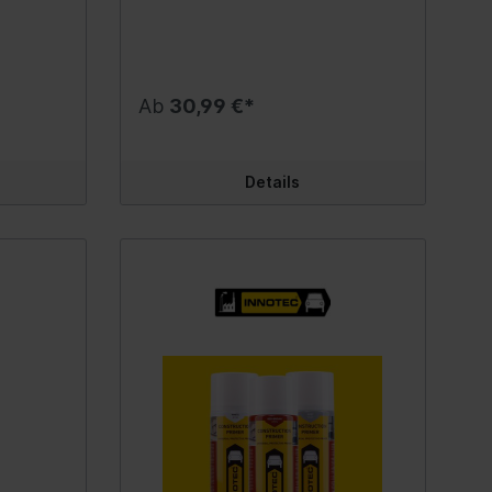
in Kreuzschichten anbringen Beim
g
Handschuhfach
langen Lebensdauer. Durch die
Anbringen mehrerer Schichten
zung
einzigartige Wabenstruktur nimmt
enkung
Armlehne
zwischendurch 10 Minuten ablüften
ane
imal für
das Tuch in kürzester Zeit sehr viel
lassen Dose nach Gebrauch
ugen,
Feuchtigkeit und Schmutz auf und
Taxameter/Spiegeltaxameter/Zubehö
 Pumpen
umdrehen und Ventil leersprühen
hält beides fest. Highlights:
Geeignet für nahezu alle Metall-
Ab
30,99 €*
Fußmatten
 und in
Außergewöhnlich hohes
und modernen Kunststoff-
Feuchtigkeits- und
Oberflächen Nicht für styrenhaltige
Befestigungsclips
Schmutzaufnahmevermögen von
Kunststoffe geeignet Inhalt:500 ml.
fernt
800 %Wabenstruktur mit hohem
ile
Staukasten
Details
 Greift
ReinigungseffektWaschbar bei max.
bel
 sowie
90 °C - lange
Koffer-/Laderaum
icht an!
LebensdauerUltraweiche Faser,
 & Spiegel
drauliköl
Aschenbecher
und 5-
fusselfreiTrocken und nass
verwendbar weitere
umpen
Armaturenbrett
gnet!
Produktvorteile: Ultraweiche,
halt:1 Liter
kraftvoll reinigende Wabenstruktur-
tellböcke
Sitze
Tücher mit einer sehr langen
LebensdauerUnglaubliche 800%
fik
Werkzeuge
Feuchtigkeits- und Schmutz-
zeuge
Knarren, Verlängerungen,
AufnahmeDank einzigartiger
Gasfedern
Fasermischung optimaler
Adapter & Zubehör
Mittelkonsole
Reinigungseffekt auch ohne Einsatz
Verlängerungen
von Chemikalien - sowohl trocken
Windschott
als auch nassFusselfrei-hinterlässt
Knarren
keine Spuren, Kratzer oder sonstige
behör