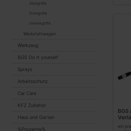
Gleitgriffe
Automatikgetriebe
Fede
Drehgriffe
Luftf
Gelenkgriffe
Feder
Werkstattwagen
Nivea
Hydra
Werkzeug
Blatt
BGS Do it yourself
Sprays
Kraftstoffaufbereitung
Inform
Gemischaufbereitung
Werk
Arbeitsschutz
Vergaseranlage
Komm
Car Care
Abgasreinigung
Instr
KFZ Zubehör
Audio
BGS 
Haus und Garten
Verl
Ante
Bohr
ein pr
Navig
%Prozente%