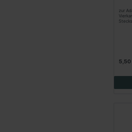
Spurverbreiterung
zur Ad
Vierka
Werkzeuge
Stecks
etc.Li
Lenker/Lenkerlagerung
Innenv
Streben/Stangen
Außenv
Innenv
Stabilisator/-befestigungsteile
Außenv
Innenv
Radnabe/-lagerung
Außenv
5,50
(1/2")
Achsschenkel/-reparatursatz
(1/2")
(3/8")
Spezialwerkzeuge Motorrad
Verkauf
Fahrwerk / Bremse / Antrieb
Kata
Fahrwerk / Lenkung / Bremse
BGS 
/Antrieb
Lade