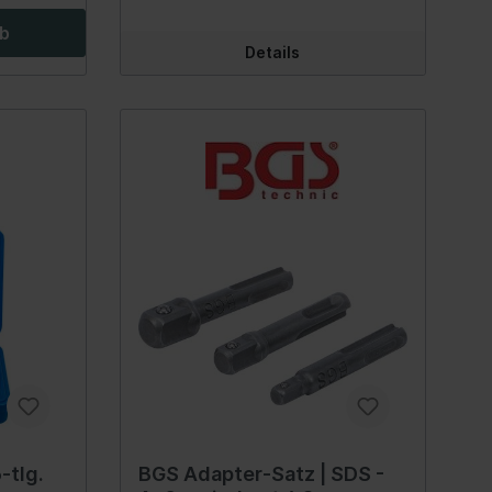
euge
 für Bits
Ringschlüssel SW 14 mm1 Adapter,
t 6,3 mm
Abtrieb Außenvierkant 10 mm (3/8")
rb
für Ratschen-Ringschlüssel SW 14
Details
mm1 Adapter, Abtrieb Außenvierkant
12,5 mm (1/2") für Ratschen-
Ringschlüssel SW 19 mm1 Bit-
Adapter, Abtrieb Innensechskant 6,3
mm (1/4") für Ratschen-
 Spiegel
Ringschlüssel SW 14 mm
Innenausstattung
Getränkehalter
Griffe
Fensterheber
ellböcke
Verkleidung
Zubehör
Steckdose
rlagen &
Hand-/Fußhebelwerk
Sonnenblende
-tlg.
BGS Adapter-Satz | SDS -
lagen,