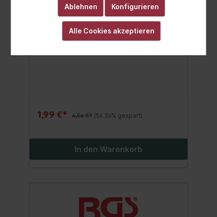
BGS Kabelbinder-Sortiment |
Ablehnen
Konfigurieren
weiß | 4,8 x 250 mm | 50-tlg.
Alle Cookies akzeptieren
1,99 €*
4,56 €*
(56.36% gespart)
In den Warenkorb