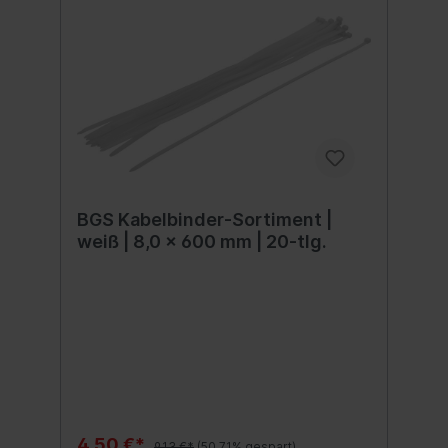
BGS Kabelbinder-Sortiment |
weiß | 8,0 x 600 mm | 20-tlg.
4,50 €*
9,13 €*
(50.71% gespart)