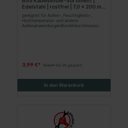
BGS Kabelbinder-Sortiment |
Edelstahl | rostfrei | 7,0 x 200 mm
| 10-tlg.
geeignet für Außen-, Feuchtigkeits-,
Hochtemperatur- und andere
AußenanwendungenBündeldurchmesser
max. 55 mmmetallisch-silberspezielle
FixierungAnti magnetischnicht
brennendKorrosionsbeständig /
WitterungsbeständigStufenkonstruktion
3,99 €*
9,13 €*
(56.3% gespart)
In den Warenkorb