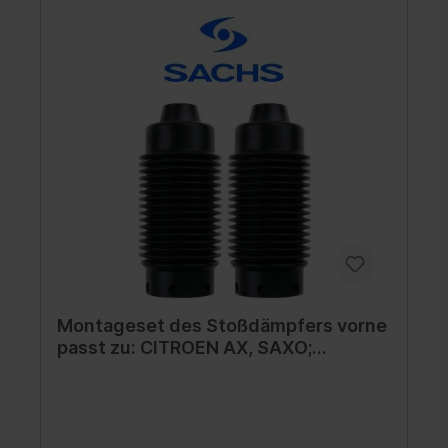
Montageset des Stoßdämpfers vorne
passt zu: CITROEN AX, SAXO;
PEUGEOT 106 I, 106 II 1.0-Electric
07.86-07.04