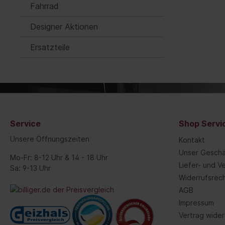
Blinkgeber/-relais
(3/8)"
Fahrrad
Startanlage
kombinierte Sätze
Designer Aktionen
Steuergeräte
Werkzeugsortimente
Ersatzteile
Signalgeber
Steckschlüsselsätze 20 mm
(3/4)"
Steckschlüsselsätze 25 mm (1)"
Achsaufhängung/Radführung/Räder
Räder/R
Steckschlüsselsätze 12,5 mm
Rad/Radbefestigung
Reife
(1/2)"
Lagerungssatz, Radaufhängung
Reife
Service
Shop Servi
Federbeinbefestigung/-lagerung
Felge
Unsere Öffnungszeiten
Kontakt
Artikelsuche über Grafik
Zube
Unser Geschä
Mo-Fr: 8-12 Uhr & 14 - 18 Uhr
Reifendruck-Kontrollsystem
Werk
Liefer- und 
Sa: 9-13 Uhr
Widerrufsrec
Gelenke
AGB
Achsträger/Achskörper/-
Impressum
lagerung
Vertrag wider
Dom-/Querlenkerstrebe