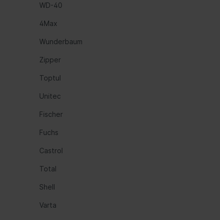
WD-40
Automatikgetriebe
Fede
4Max
Luftf
Wunderbaum
Feder
Zipper
Nivea
Hydra
Toptul
Blatt
Unitec
Fischer
Kraftstoffaufbereitung
Inform
Fuchs
Gemischaufbereitung
Werk
Vergaseranlage
Komm
Castrol
Abgasreinigung
Instr
Total
Audio
Shell
Ante
Varta
Navig