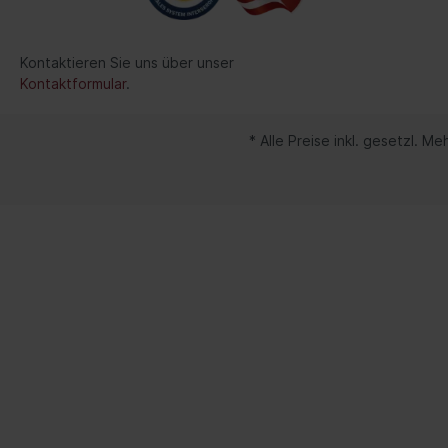
Spurverbreiterung
Werkzeuge
Kontaktieren Sie uns über unser
Kontaktformular
.
Lenker/Lenkerlagerung
Streben/Stangen
* Alle Preise inkl. gesetzl. M
Stabilisator/-befestigungsteile
Radnabe/-lagerung
Achsschenkel/-reparatursatz
Spezialwerkzeuge Motorrad
Verkauf
Fahrwerk / Bremse / Antrieb
Kata
Fahrwerk / Lenkung / Bremse
BGS 
/Antrieb
Lade