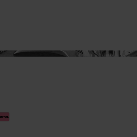
euge
 Spiegel
Innenausstattung
Getränkehalter
Griffe
Fensterheber
ellböcke
Verkleidung
Zubehör
Steckdose
rlagen &
Hand-/Fußhebelwerk
Sonnenblende
lagen,