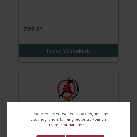
Madenschrauben M6 x 10
mm20 Madenschrauben M8 x 10
mm10 Madenschrauben M5 x 6
mm10 Madenschrauben M8 x 12
mm10 Madenschrauben M10 x 10
7,99 €*
mm10 Madenschrauben M10 x 12
mmMadenschrauben mit Feingewinde:
15 Madenschrauben M6 x 6
mm15 Madenschrauben M8 x 10
In den Warenkorb
mm10 Madenschrauben M10 x 10 mm
Diese Website verwendet Cookies, um eine
bestmögliche Erfahrung bieten zu können.
Mehr Informationen ...