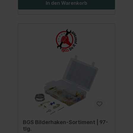
In den Warenkorb
vermessingt, 25 mm15 Nagelstifte,
vermessingt, 38 mm5 Schraubhaken,
vermessingt, 37 mm4 Betonwandhaken,
weiß 14,5 x 30 mm2 Bilderdraht-Rollen, 8
mm x 1 m10 Wandhaken, vermessingt, 41 x
7 mm4 Bilderhaken, vermessingt, 30 x 25
mm36 Ringschrauben
BGS Bilderhaken-Sortiment | 97-
tlg.