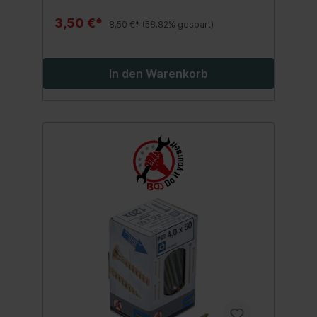
zusätzlichem Halt beim Verschraubenim
praktischen und stabilen Karton mit
3,50 €*
8,50 €*
(58.82% gespart)
Sichtfenster
In den Warenkorb