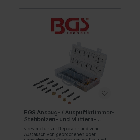
mm5 Abstandhalter, innen-innen, schwarz
M3 x 12 mm10 Abstandhalter-Schrauben,
außen-innen, weiß M3 x 12 mm10
Abstandhalter-Schrauben, außen-innen,
schwarz M3 x 12 mm10 Abstandhalter-
Schrauben, außen-innen, weiß M3 x 14
mm10 Abstandhalter-Schrauben, außen-
innen, schwarz M3 x 14 mm10
Abstandhalter-Schrauben, außen-innen,
weiß M3 x 16 mm10 Abstandhalter-
Schrauben, außen-innen, schwarz M3 x 16
mm5 Abstandhalter-Schrauben, außen-
innen, weiß M3 x 18 mm5 Abstandhalter-
Schrauben, außen-innen, schwarz M3 x 18
mm
BGS Ansaug- / Auspuffkrümmer-
Stehbolzen- und Muttern-
Sortiment | 100-tlg.
verwendbar zur Reparatur und zum
Austausch von gebrochenen oder
verschlissenen Stehbolzen am Ein- und