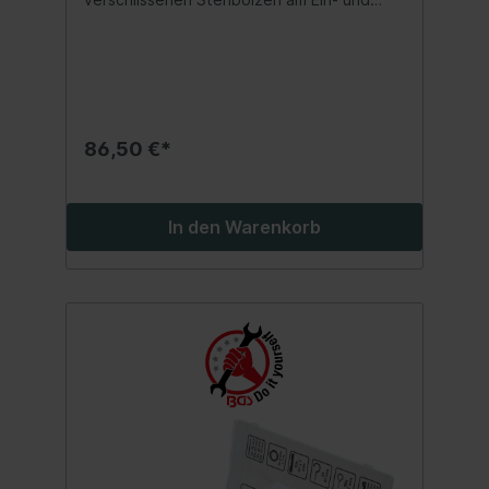
AuslasskrümmerBolzen und Muttern
durchlaufen während der Lebensdauer des
Motors Tausende von Hitzezyklen und oft
können die Stehbolzen aufgrund der
ständigen Ausdehnung und Kontraktion des
Kopfes, des Krümmers und der Stehbolzen
abreißen, wenn sich der Motor erhitzt und
86,50 €*
dann abkühltgeeignet für Alfa Romeo,
BMW, Chrysler, Citroën, Fiat, Ford, Mazda,
Nissan, Peugeot, Porsche, Honda, Vauxhall,
Opel, Saab, Renault, Volvo, VAGenthält M8
In den Warenkorb
und M10 Stehbolzen in den gängigsten
LängenLieferumfang:5 Stehbolzen M10 x
1,5 / Länge: 38 mm / Gewindelänge (A): 10
mm / Gewindelänge (B): 20 mm5
Stehbolzen M10 x 1,5 / Länge: 40 mm /
Gewindelänge (A): 11 mm / Gewindelänge
(B): 20 mm5 Stehbolzen M10 x 1,5 / Länge:
54 mm / Gewindelänge (A): 11 mm /
Gewindelänge (B): 32 mm5 Stehbolzen M8
x 1,25 / Länge: 35 mm / Gewindelänge (A): 9
mm / Gewindelänge (B): 21 mm5
Stehbolzen M8 x 1,25 / Länge: 35 mm /
Gewindelänge (A): 9 mm / Gewindelänge