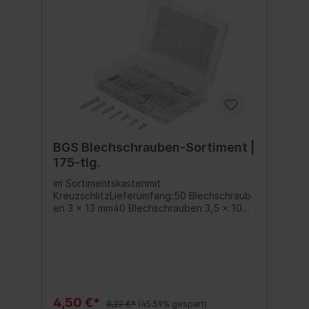
BGS Blechschrauben-Sortiment |
175-tlg.
im Sortimentskastenmit
KreuzschlitzLieferumfang:50 Blechschraub
en 3 x 13 mm40 Blechschrauben 3,5 x 10
mm30 Blechschrauben 3,5 x 13 mm20
Blechschrauben 3,5 x 20 mm15
Blechschrauben 4 x 20
mm10 Blechschrauben 4 x 25 mm10
Blechschrauben 5 x 30 mm
4,50 €*
8,27 €*
(45.59% gespart)