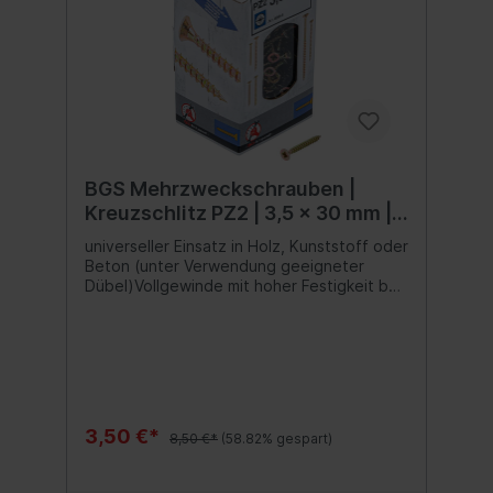
BGS Mehrzweckschrauben |
Kreuzschlitz PZ2 | 3,5 x 30 mm |
200 Stück
universeller Einsatz in Holz, Kunststoff oder
Beton (unter Verwendung geeigneter
Dübel)Vollgewinde mit hoher Festigkeit bei
Zug- und DruckbelastungenSenkkopf
ermöglicht eine flächenbündige
Versenkung im Werkstoffscharfe Kanten im
Material werden verhindert und das
Verletzungsrisiko verringertPZ-Antrieb mit
zusätzlichem Halt beim Verschraubenim
praktischen und stabilen Karton mit
3,50 €*
8,50 €*
(58.82% gespart)
Sichtfenster