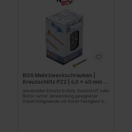
BGS Mehrzweckschrauben |
Kreuzschlitz PZ2 | 4,0 x 40 mm |
150 Stück
universeller Einsatz in Holz, Kunststoff oder
Beton (unter Verwendung geeigneter
Dübel)Vollgewinde mit hoher Festigkeit bei
Zug- und DruckbelastungenSenkkopf
ermöglicht eine flächenbündige
Versenkung im Werkstoffscharfe Kanten im
Material werden verhindert und das
Verletzungsrisiko verringertPZ-Antrieb mit