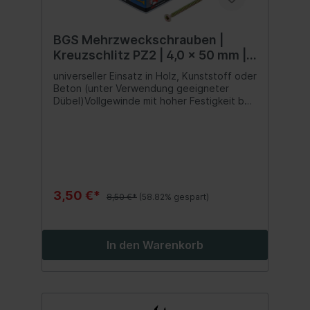
BGS Mehrzweckschrauben |
Kreuzschlitz PZ2 | 4,0 x 50 mm |
120 Stück
universeller Einsatz in Holz, Kunststoff oder
Beton (unter Verwendung geeigneter
Dübel)Vollgewinde mit hoher Festigkeit bei
Zug- und DruckbelastungenSenkkopf
ermöglicht eine flächenbündige
Versenkung im Werkstoffscharfe Kanten im
Material werden verhindert und das
Verletzungsrisiko verringertPZ-Antrieb mit
zusätzlichem Halt beim Verschraubenim
praktischen und stabilen Karton mit
3,50 €*
8,50 €*
(58.82% gespart)
Sichtfenster
In den Warenkorb