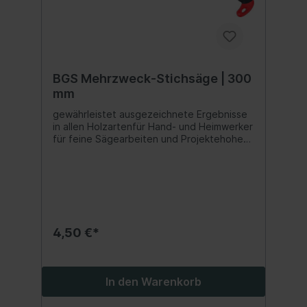
BGS Mehrzweck-Stichsäge | 300
mm
gewährleistet ausgezeichnete Ergebnisse
in allen Holzartenfür Hand- und Heimwerker
für feine Sägearbeiten und Projektehohe
Schnittleistunggestärkte Blattspitze für
EinschnitteStandartzahnung für saubere
und präzise Schnitteextrainduktiv
gehärtete Zähne für lange Nutzungsdauer
ohne Nachschärfenhandlich und leicht für
den schnellen Einsatz und für
unterwegsergonomische Grifform mit
4,50 €*
rutschfestem, gummiertem HandgriffLänge
Sägeblatt: 300 mm
In den Warenkorb