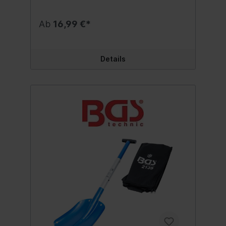
Einsatz im FreienDie Verteilerdose hat
einen robusten Tragegriff, das Gehäuse ist
ca. 10,0 x 12,5 x 12,0 cm groß, der Erdspieß
Ab
16,99 €*
ist ca. 20 cm lang und dient zur sicheren
Befestigung in der Erde; Gehäuse und
Spieß sind durch ein Schraubgewinde
voneinander trennbarErdanker, Gehäuse,
Details
Griff und Klappdeckel sind aus
witterungsbeständigem, feuerfestem
Spezialkunststoff, die ca. 1,5 m lange
Strom-Zuleitung Typ H05RR-F 3G ist mit
allen Schutzkontaktsteckern kompatibel
und besteht aus robustem, flexiblem
GummiDie Verteilersteckdose für
intelligentes Kabelmanagement - die
Steckdosen werden durch
selbstschließende Klappdeckel vor
Schmutz, festen Fremdkörpern,
Feuchtigkeit und Spritzwasser geschützt -
IP44 zertifiziert nach VDE, integrierte
KindersicherungIdeal geeignet für den
Außenbereich zum Anschluss von
elektronischen Geräten wie Radio und
Elektrogrill, Gartenleuchten, Gartenlampen,
Lichterketten, Weihnachtsbeleuchtung,