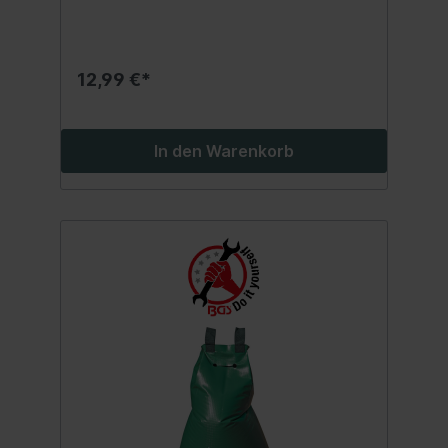
Bäumen an Straßen und in
Parkslanganhaltende Wasserabgabe
zwischen 5 bis 10 Stunden pro Füllung
(tröpfchenweise)schonende und
12,99 €*
gleichmäßige Bewässerung des
Wurzelbereichsoptimale Wasseraufnahme
dank durchgehender
Bodenfeuchteschnelles und müheloses
In den Warenkorb
Anbringen durch einfaches
Umlegeneinfaches Befüllen mit dem
Wasserschlauch durch praktische
EinfüllöffnungVerschlusskappe am
Einlassventil verhindert ein nachträgliches
Auslaufen des
Wasserswiederverwendbarrobustes
Material hält jedem Wetter stand und ist für
den langfristigen Einsatz im Freien
konzipiertAußenmaß (ausgeklappt): Ø 900
mmInnenmaß (ausgeklappt): Ø 140
mmMaterialstärke: 0,43 mmGrammatur: 520
g/m²