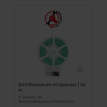
konzipiertintegrierter UV-Schutzmit
Reißverschluss zum verbinden von bis zu
zwei Bewässerungssäckenmit
TrageschlaufenAußenmaß (ausgeklappt): Ø
920 x 880 mmMaterialstärke: 0,38 - 0,40
mmGrammatur: 400 g/m²
BGS Bindedraht im Spender | 30
m
in Spender, mit
Abschneiderkunststoffbeschichtet