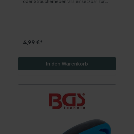
oder Sträuchernebenfalls einsetzbar zur
Reinigung von Gartenmöbeln, der Terrasse
oder bei der Autowäscheeinfaches
Stecksystem ermöglicht ein schnelles und
komfortables Verbinden und Trennen von
Schläuchenergonomischer Pistolengriff mit
geriffelter Struktur für eine sichere
Handhabungaufgrund vorgeformter
4,99 €*
Griffmulden sitzt jeder Handgriff, auch bei
nassen Händenermöglicht das Einstellen
des Wasserstrahls auf 6 unterschiedliche
Sprühbilder und individuelle Bedürfnisse für
In den Warenkorb
das jeweilige EinsatzgebietSprühbilder:
Nebel, Sprühstrahl, Kegelstrahl, Flachstrahl,
Dusche, PunktstrahlArretierungsklammer für
den Bedienhebel ermöglicht den
DauerbetriebSchnellverbinder mit
Schnellkupplungen und Überwurfmuttern
für eine hohe Schlauchhaltekraft und
problemlose Montagekompatibel mit allen
herkömmlichen
BeregnungssystemenHandbrause Material:
Kunststoff (TPR + PP + ABS)Wasserhahn
Verbinder Anschluss-Adapter Material: ABS
KunststoffSchnellkupplungen Material: