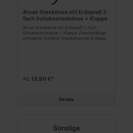
Arcas Steckdose mit Erdspieß 2-
fach Schukosteckdose + Klappe
Arcas Steckdose mit Erdspieß 2-fach
Schukosteckdose + Klappe Zweckmäßige
schwarze Outdoor Steckdose mit Erdspieß,
zwei Steckplätzen mit grünem stabilem
Klappdeckel, als zuverlässiger Verteiler für
unterbrechungsfreie Stromversorgung und
den dauerhaften Einsatz im FreienDie
Verteilerdose hat einen robusten
Tragegriff, das Gehäuse ist ca. 12,0 x 6,5 x
12,0 cm groß, der Erdspieß ist ca. 20 cm
Ab
13,50 €*
lang und dient zur sicheren Befestigung in
der Erde; Gehäuse und Spieß sind durch ein
Schraubgewinde voneinander
trennbarErdanker, Gehäuse, Griff und
Details
Klappdeckel sind aus
witterungsbeständigem, feuerfestem
Spezialkunststoff, die ca. 1,5 m lange
Strom-Zuleitung Typ H05RR-F 3G ist mit
allen Schutzkontaktsteckern kompatibel
und besteht aus robustem, flexiblem