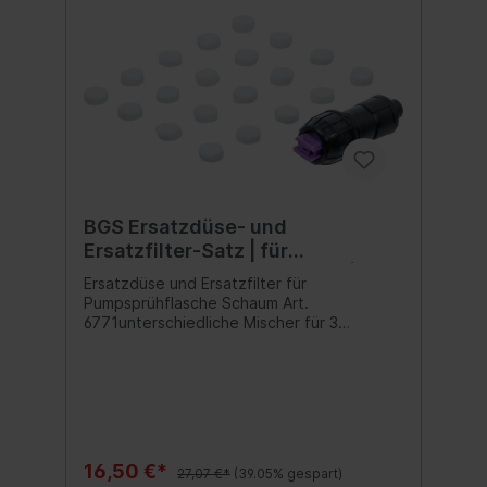
BGS Ersatzdüse- und
Ersatzfilter-Satz | für
Pumpsprühflasche Schaum | für
Ersatzdüse und Ersatzfilter für
Art. 6771 | 21-tlg.
Pumpsprühflasche Schaum Art.
6771unterschiedliche Mischer für 3
Schaumarten (Trockenschaum -
Halbtrockener Schaum - Feuchtschaum)
16,50 €*
27,07 €*
(39.05% gespart)