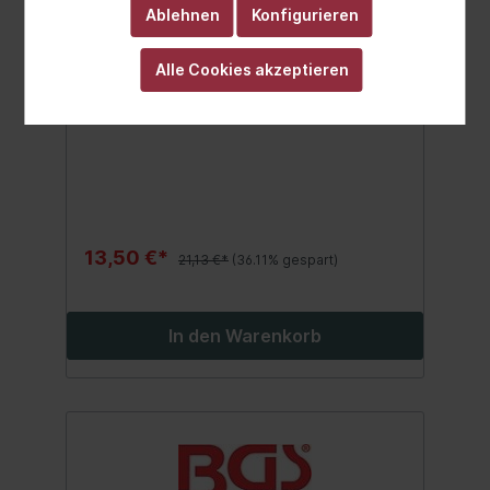
BGS Fliesen-Tragegriff /
Ablehnen
Konfigurieren
Plattenheber | 300 - 500 mm
6-stufig verstell- und arretierbar 300 - 350
Alle Cookies akzeptieren
- 400 - 450 - 480 - 500 mmSichtfenster für
MaßeinstellungTragkraft 50 kgmit Krallen
für festen Halt
13,50 €*
21,13 €*
(36.11% gespart)
In den Warenkorb