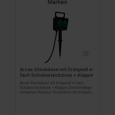
GummiDie Verteilersteckdose für
intelligentes Kabelmanagement - die
Steckdosen werden durch
selbstschließende Klappdeckel vor
Schmutz, festen Fremdkörpern,
Feuchtigkeit und Spritzwasser geschützt -
IP44 zertifiziert nach VDE, integrierte
KindersicherungIdeal geeignet für den
Außenbereich zum Anschluss von
elektronischen Geräten wie Radio und
Elektrogrill, Gartenleuchten, Gartenlampen,
Lichterketten, Weihnachtsbeleuchtung,
Weihnachtsdekoration, Baustelle und vieles
mehr Inhalt:1 Stück
Arcas Steckdose mit Erdspieß 4-
fach Schukosteckdose + Klappe
Arcas Steckdose mit Erdspieß 4-fach
Schukosteckdose + Klappe Zweckmäßige
schwarze Outdoor Steckdose mit Erdspieß,
zwei Steckplätzen mit grünem stabilem
Klappdeckel je Seite, als zuverlässiger
Verteiler für unterbrechungsfreie
Stromversorgung und den dauerhaften