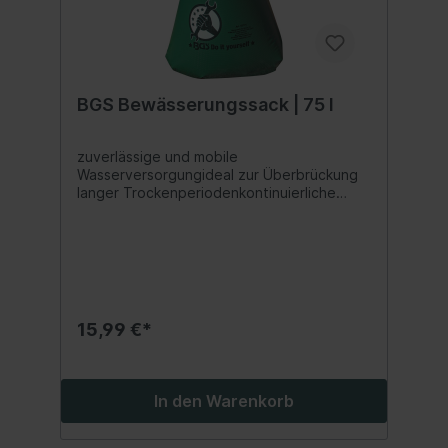
BGS Bewässerungssack | 75 l
zuverlässige und mobile
Wasserversorgungideal zur Überbrückung
langer Trockenperiodenkontinuierliche
Freisetzung von präzisen
Wassermengengeeignet für einen
Baumdurchmesser bis zu 170 mm bei
Einzelverwendungzu einer tiefen
Wassersättigung und dadurch Förderung
des WurzelwachstumsAnbringung und
Befüllung des Bewässerungssacks in nur
15,99 €*
wenigen Minutenlanganhaltende
Wasserabgabe zwischen 5 bis 10 Stunden
pro Füllung (tröpfchenweise)starke
Reduzierung der Trockenheitsbelastung
In den Warenkorb
und des Umpflanzungsschocksrobustes
Material hält jedem Wetter stand und ist für
den langfristigen Einsatz im Freien