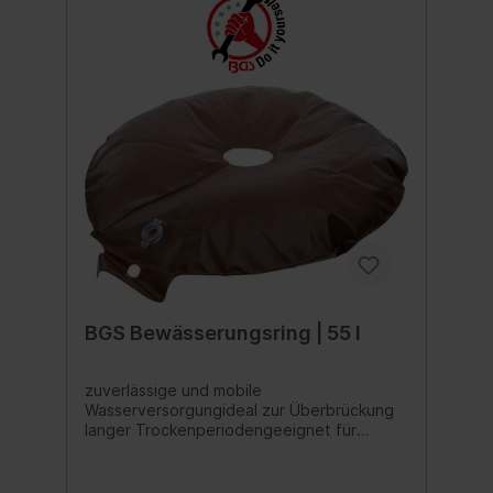
Fahrzeugsproblemlos und platzsparend im
Rucksack zu
transportierenSchaufeloberfläche und der
Schaufelstiel aus robustem aus
AluminiumMaße zusammengesteckt: 820 x
213 mmSchaufelstiel (lang): 550
mmSchaufelstiel (mittel): 255
mmSchaufelstiel verkürzt (Griff direkt an
Schaufelblatt, ohne Verlängerung): 215
mmSchaufelblatt: 280 x 213
mmMaterialstärke Schaufelblatt: 1,7
mmMaterial Schaufelblatt und -stiel:
Aluminium, eloxiertMaterial T-Griff: Nylon
BGS Bewässerungsring | 55 l
zuverlässige und mobile
Wasserversorgungideal zur Überbrückung
langer Trockenperiodengeeignet für
Neuanpflanzungen, Jung- sowie
Bestandsbäume und -sträuchereinsetzbar
im heimischen Garten oder bei städtischen