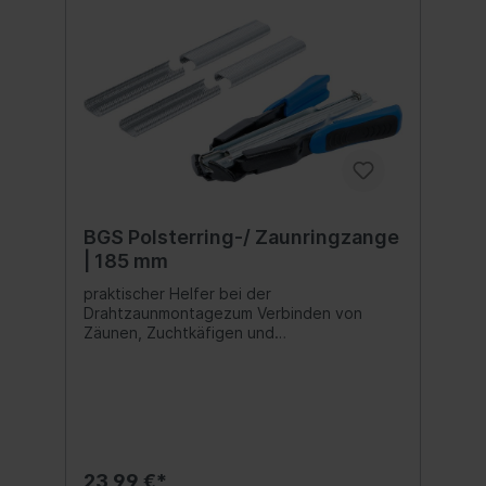
BGS Polsterring-/ Zaunringzange
| 185 mm
praktischer Helfer bei der
Drahtzaunmontagezum Verbinden von
Zäunen, Zuchtkäfigen und
Drahtgittergeflechtenebenfalls geeignet
für Polster von Autositzen, Sofas oder
Matratzenmit automatischem und
federbelastetem Vorschubsystem für
einfache HandhabungZangenmagazin für
bis zu 50 C-Form Drahtringerutschfester 2-
Komponenten Griffrobust und zuverlässig2
23,99 €*