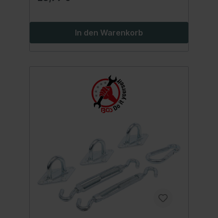
Magazinen C-Form Drahtringe (100
St.)Material: Stahlblech
(kaltgewalzt)Material Ringe:
EisendrahtRinggröße: 11/16"
In den Warenkorb