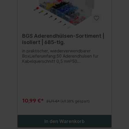
BGS Aderendhülsen-Sortiment |
isoliert | 685-tlg.
in praktischer, wiederverwendbarer
BoxLieferumfang:50 Aderendhülsen für
Kabelquerschnitt 0,5 mm²50
Aderendhülsen für Kabelquerschnitt 0,75
mm²100 Aderendhülsen für
Kabelquerschnitt 1,0 mm²250
Aderendhülsen für Kabelquerschnitt 1,5
mm²150 Aderendhülsen für
Kabelquerschnitt 2,5 mm²50
Aderendhülsen für Kabelquerschnitt 4,0
10,99 €*
21,71 €*
(49.38% gespart)
mm²25 Aderendhülsen für Kabelquerschnitt
6,0 mm²10 Aderendhülsen für
Kabelquerschnitt 10,0 mm²
In den Warenkorb