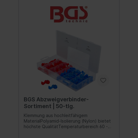
außen-innen, weiß M3 x 12 mm10
Abstandhalter-Schrauben, außen-innen,
schwarz M3 x 12 mm10 Abstandhalter-
Schrauben, außen-innen, weiß M3 x 14
mm10 Abstandhalter-Schrauben, außen-
innen, schwarz M3 x 14 mm10
Abstandhalter-Schrauben, außen-innen,
weiß M3 x 16 mm10 Abstandhalter-
Schrauben, außen-innen, schwarz M3 x 16
mm5 Abstandhalter-Schrauben, außen-
innen, weiß M3 x 18 mm5 Abstandhalter-
Schrauben, außen-innen, schwarz M3 x 18
mm
BGS Abzweigverbinder-
Sortiment | 50-tlg.
Klemmung aus hochleitfähigem
MaterialPolyamid-Isolierung (Nylon) bietet
höchste QualitätTemperaturbereich 60 -
110 °C (kurzzeitig 130 °C)im
Sortimentskasten