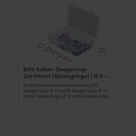
BGS Außen-Seegerring-
Sortiment (Sprengringe) | Ø 8 -
19 mm | 78-tlg.
im SortimentskastenLieferumfang:20
Seegerringe Ø 8 mm20 Seegerringe Ø 10
mm16 Seegerringe Ø 12 mm10 Seegerringe
Ø 14 mm6 Seegerringe Ø 16 mm6
Seegerringe Ø 19 mm