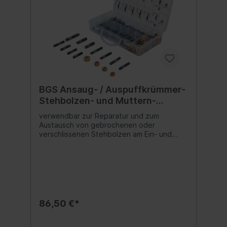
BGS Ansaug- / Auspuffkrümmer-
Stehbolzen- und Muttern-
Sortiment | 100-tlg.
verwendbar zur Reparatur und zum
Austausch von gebrochenen oder
verschlissenen Stehbolzen am Ein- und
AuslasskrümmerBolzen und Muttern
durchlaufen während der Lebensdauer des
Motors Tausende von Hitzezyklen und oft
können die Stehbolzen aufgrund der
ständigen Ausdehnung und Kontraktion des
Kopfes, des Krümmers und der Stehbolzen
abreißen, wenn sich der Motor erhitzt und
86,50 €*
dann abkühltgeeignet für Alfa Romeo,
BMW, Chrysler, Citroën, Fiat, Ford, Mazda,
Nissan, Peugeot, Porsche, Honda, Vauxhall,