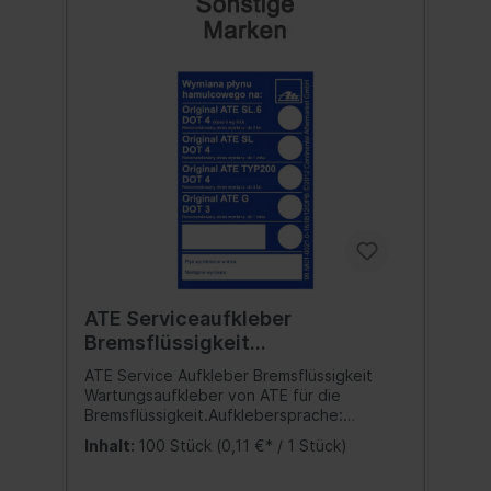
bildende, schwarze, sehr kompakte und
widerstandsfähige Schutzschicht gewährt
einen langfristigen Korrosionsschutz und ist
dank der Epoxydharz-Bestandteile
gleichzeitig eine perfekte
Grundierschicht.Es eignet sich vortrefflich
für die Sanierung von Maschinen, Anlagen,
Fahrzeugen. Nitril Einweghandschuhe 100er
Packung: - Premium-Qualität- AQL: 1,5-
lebensmittelgeprüft- beidseitig tragbar-
nach EN 455 (Medizinische Handschuhe
zum einmaligen Gebrauch) Inhalt:1 Paket
ATE Serviceaufkleber
Bremsflüssigkeit
Wartungsaufkleber 100 Stk
ATE Service Aufkleber Bremsflüssigkeit
Wartungsaufkleber von ATE für die
Bremsflüssigkeit.Aufklebersprache:
polnisch Teilenummer: 99.5801-0021.0
Inhalt:
100 Stück
(0,11 €* / 1 Stück)
Inhalt:100 Stk.