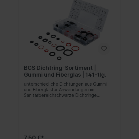
mm10 Dichtringe 22 x 27 x 1,0 mm10
Dichtringe 28 x 36 x 2,0 mm
BGS Dichtring-Sortiment |
Gummi und Fiberglas | 141-tlg.
unterschiedliche Dichtungen aus Gummi
und Fiberglasfür Anwendungen im
Sanitärbereichschwarze Dichtringe
Vollgummirote Dichtringe verstärkte
Papierfaserim
SortimentskastenLieferumfang:10
Dichtringe 1/2" x 16 mm5 Dichtringe 3/8" x
8 mm10 Dichtringe 1/2" x 17 mm10
Dichtringe. 3/4" 15 x 24 mm10 Dichtringe
3/4" 11 x 24 x 2 mm5 Dichtringe 1/2" 9 x 19
7,50 €*