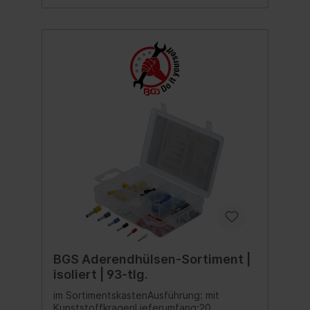
BGS Aderendhülsen-Sortiment |
isoliert | 93-tlg.
im SortimentskastenAusführung: mit
KunststoffkragenLieferumfang:20