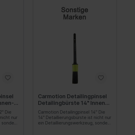
euge
Stück)TascheInhalt:1 Set
 Spiegel
Innenausstattung
Getränkehalter
Griffe
Fensterheber
ellböcke
Verkleidung
insel
Carmotion Detailingpinsel
Zubehör
Innen-
Detailingbürste 14" Innen-
Steckdose
und Außenreinigung
2" Die
Carmotion Detailingpinsel 14" Die
rlagen &
Hand-/Fußhebelwerk
 nicht nur
14" Detaillierungsbürste ist nicht nur
, sondern
ein Detaillierungswerkzeug, sondern
Sonnenblende
iv
auch ein Garant für qualitativ
lagen,
hochwertige Arbeit. Sein