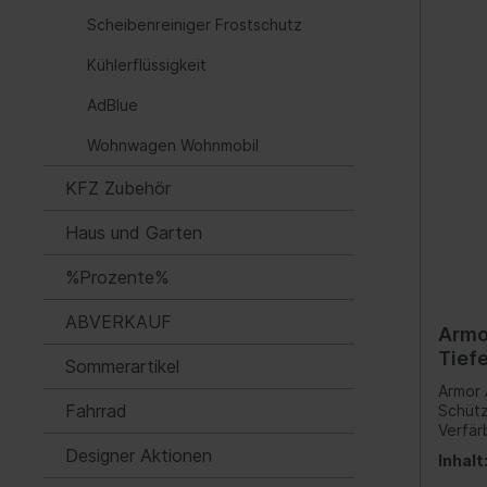
Scheibenreiniger Frostschutz
Automatikgetriebe
Fede
Luftf
Kühlerflüssigkeit
Feder
AdBlue
Nivea
Wohnwagen Wohnmobil
Hydra
KFZ Zubehör
Blatt
Haus und Garten
Kraftstoffaufbereitung
Inform
%Prozente%
Gemischaufbereitung
Werk
ABVERKAUF
Vergaseranlage
Komm
Armo
Tief
Sommerartikel
Abgasreinigung
Instr
300 
Armor 
Audio
Fahrrad
Schütz
Verfär
Ante
wie ne
Designer Aktionen
Inhalt
von In
Navig