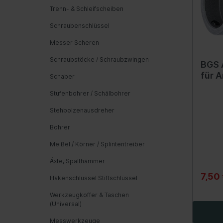
Dicht
Hauptbremszylinder
Getriebeöle
Anhänger
Trenn- & Schleifscheiben
Zentral
Haupt
Dicht
Verschleißanzeige
Tschiep Tschiep
Silverli
Seilzüge, Hebeschlingen
Schraubenschlüssel
Reser
Schr
Hochleistungs-Bremse
Abschleppen
Messer Scheren
Klap
Kabel
Hebel/Seile/Züge
Sailun
Walser
Schraubstöcke / Schraubzwingen
BGS 
Isoli
Vakuumpumpe
für A
Schaber
Bremskraftverstärker
Stufenbohrer / Schälbohrer
Stehbolzenausdreher
Getriebe
Federu
Bohrer
Schaltgetriebe
Fede
anbau
Werkzeuge
Meißel / Körner / Splintentreiber
Schr
Artikelsuche über Grafik
Äxte, Spalthämmer
Öle
7,50
Doppelkupplungsgetriebe
Hakenschlüssel Stiftschlüssel
Fahrw
Automatisiertes Schaltgetriebe
Werkzeugkoffer & Taschen
(ASG)
(Universal)
Stoß
Öle
Werk
Messwerkzeuge