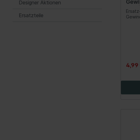
Gewi
Designer Aktionen
1,25 
Spurverbreiterung
Ersatz
Ersatzteile
Gewind
Werkzeuge
Lenker/Lenkerlagerung
Streben/Stangen
Stabilisator/-befestigungsteile
Radnabe/-lagerung
4,99
Achsschenkel/-reparatursatz
Spezialwerkzeuge Motorrad
Verkauf
Fahrwerk / Bremse / Antrieb
Kata
Fahrwerk / Lenkung / Bremse
BGS 