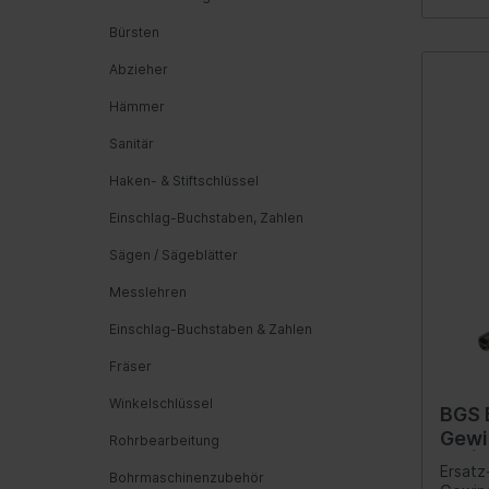
Automatikgetriebe
Fede
Bürsten
Luftf
Abzieher
Feder
Hämmer
Nivea
Sanitär
Hydra
Haken- & Stiftschlüssel
Blatt
Einschlag-Buchstaben, Zahlen
Sägen / Sägeblätter
Kraftstoffaufbereitung
Inform
Messlehren
Gemischaufbereitung
Werk
Einschlag-Buchstaben & Zahlen
Vergaseranlage
Komm
Abgasreinigung
Fräser
Instr
Audio
Winkelschlüssel
BGS 
Gewi
Ante
Rohrbearbeitung
1,5 |
Ersatz
Navig
Bohrmaschinenzubehör