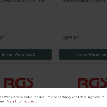
e-Reparatur-Satz Art. 1959
Gewinde-Reparatur-Sätze
twerkzeuge / Isolierte
Industriechemie
uge
Kleber, Dichtmittel
Reiniger
tsysteme
Heizung/Lüftung
€*
3,99 €*
rvorwärmsystem
Innenraumluftfilter
risch)
Steuergeräte
In den Warenkorb
In den Warenko
anlage
Innenraum-Wärmetau
rgerät
Gebläse-Einzelteile
erheber
Zusatzwasserpumpe
nsensor
Heizklappenkasten
dheizung
Kühlwasservorwärmu
ess-System
Schläuche/Rohre
se Website verwendet Cookies, um eine bestmögliche Erfahrung bieten zu
windigkeitsregelanlage
nnen.
Mehr Informationen ...
Ventile/Regelung