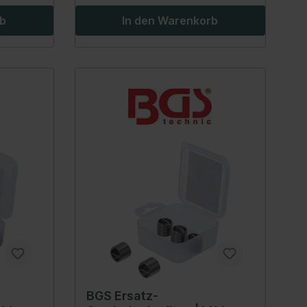
euge
rb
In den Warenkorb
 Spiegel
Innenausstattung
Getränkehalter
Griffe
Fensterheber
Verkleidung
ellböcke
Zubehör
Steckdose
Hand-/Fußhebelwerk
rlagen &
Sonnenblende
BGS Ersatz-