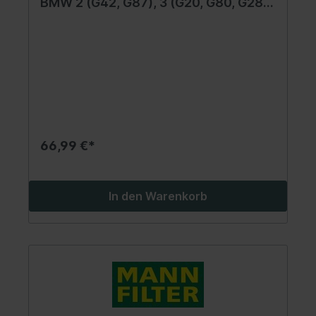
BMW 2 (G42, G87), 3 (G20, G80, G28),
3 (G21, G81), 4 (G22, G82), 4 (G23,
G83), 5 (F10), 5 (G30, F90), 6 (F13), 8
(G14, F91), 8 (G15, F92) 1.6-4.4 03.10-
66,99 €*
In den Warenkorb