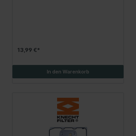
(C124), 124 T-MODEL (S124), 124
(W124), 190 (W201), C (W202), E
(A124) 2.0-5.5 08.74-07.01
13,99 €*
In den Warenkorb