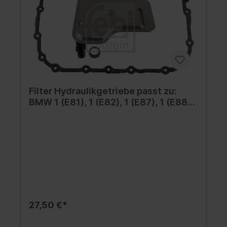
Filter Hydraulikgetriebe passt zu:
BMW 1 (E81), 1 (E82), 1 (E87), 1 (E88),
3 (E90), 3 (E91), 3 (E92), 3 (E93), X1
(E84), X3 (E83) 1.6-3.0 09.03-12.13
27,50 €*