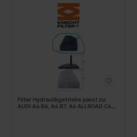
Filter Hydraulikgetriebe passt zu:
AUDI A4 B6, A4 B7, A6 ALLROAD C6,
A6 C6, A8 D3; VW PHAETON 2.0-6.0
10.02-03.16