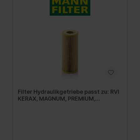
Filter Hydraulikgetriebe passt zu: RVI
KERAX, MAGNUM, PREMIUM,
PREMIUM 2; VOLVO 7300 D11A-330-
MIDR06.23.56A/3 01.97- VOLVO AT
2412 D; AT 2412C; AT 2512C; AT
2612C; AT 2612D; AT 2812C; AT 2812D