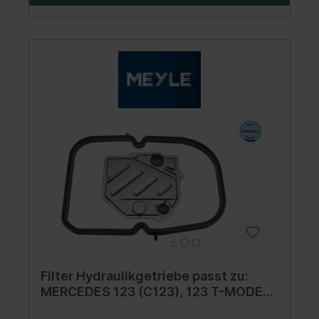
Filter Hydraulikgetriebe passt zu:
MERCEDES 123 (C123), 123 T-MODEL
(S123), 123 (W123), 124 (A124), 124