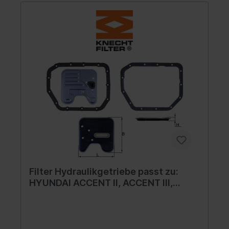
Filter Hydraulikgetriebe passt zu:
HYUNDAI ACCENT II, ACCENT III,
ELANTRA III, GETZ, LANTRA II, MATRIX;
KIA CERATO I, RIO II 1.1-2.0 06.95-12.11