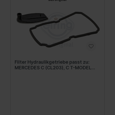
Filter Hydraulikgetriebe passt zu:
MERCEDES C (CL203), C T-MODEL
(S202), C T-MODEL (S203), C T-
MODEL (S204), C (W202), C (W203),
C (W204), CLC (CL203), CLK (A208),
CLK (A209) 1.6-7.3 02.91-