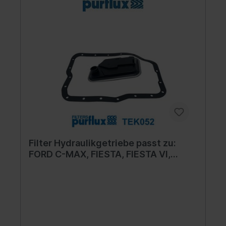
Filter Hydraulikgetriebe passt zu:
FORD C-MAX, FIESTA, FIESTA VI,
FOCUS C-MAX, FOCUS I, FOCUS II,
GRAND C-MAX; MAZDA 3, 323 F VI,
323 II, 323 S VI, 5, 6, PREMACY 1.25-
2.5 03.82-06.19