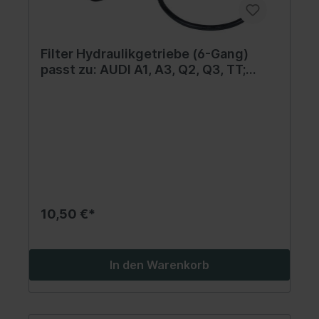
Filter Hydraulikgetriebe (6-Gang)
passt zu: AUDI A1, A3, Q2, Q3, TT;
SEAT ALHAMBRA, ALTEA, ALTEA XL,
ATECA, LEON, LEON SC, LEON ST,
TARRACO, TOLEDO III; SKODA KAROQ,
KODIAQ I 1.0-Electric 09.00-
10,50 €*
In den Warenkorb