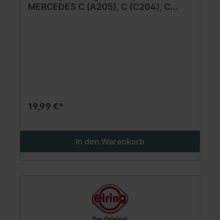
MERCEDES C (A205), C (C204), C
(C205), C (CL203), C T-MODEL
(S203), C T-MODEL (S204), C T-
MODEL (S205), C (W203), C (W204),
C (W205), CLC (CL203) 1.6-6.3 04.98-
19,99 €*
In den Warenkorb