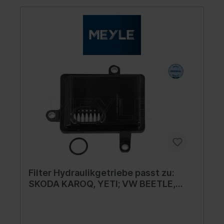
Filter Hydraulikgetriebe passt zu:
SKODA KAROQ, YETI; VW BEETLE,
GOLF VII, JETTA IV, JETTA VII, PASSAT
B7, TAOS 1.0-2.5 05.09-