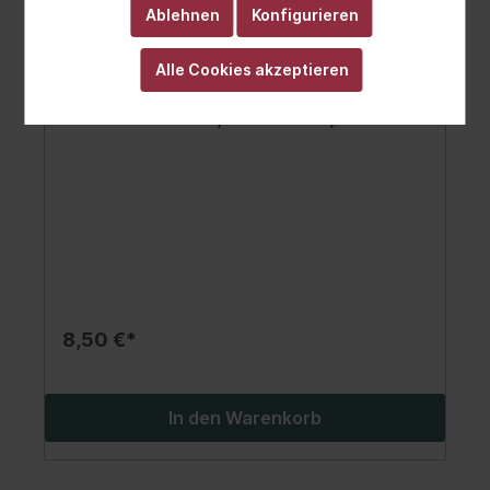
Ablehnen
Konfigurieren
Alle Cookies akzeptieren
Filter Hydraulikgetriebe passt zu:
FORD SCORPIO I, SCORPIO II, SIERRA,
SIERRA I, SIERRA II 1.3-2.9 08.82-
08.98
8,50 €*
In den Warenkorb