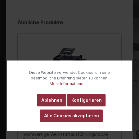
Ähnliche Produkte
Diese Website verwendet Cookies, um eine
bestmögliche Erfahrung bieten zu können.
Mehr Informationen ...
Ablehnen
Konfigurieren
Alle Cookies akzeptieren
BGS Diagnosetisch | fahrbar
hochwertige Werkstattausführungstabile